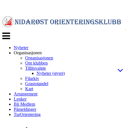
Veksle
navigasjon
Nyheter
Organisasjonen
Organisasjonen
Om klubben
Tillitsvalgte
Nyheter (styret)
Filarkiv
Grasrotandel
Kart
Arrangement
Lenker
Bli Medlem
Påmeldinger
TurOrientering