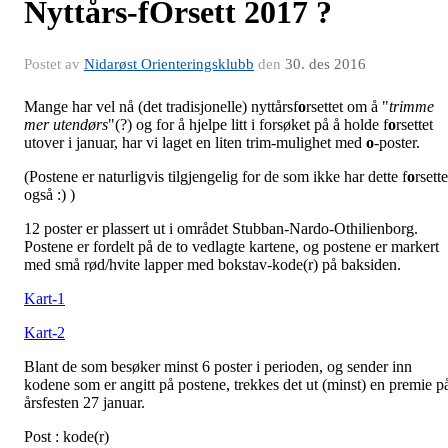
Nyttårs-fOrsett 2017 ?
Postet av
Nidarøst Orienteringsklubb
den
30. des 2016
Mange har vel nå (det tradisjonelle) nyttårsf
o
rsettet om å "
trimme
mer utendørs
"(?) og for å hjelpe litt i forsøket på å holde f
o
rsettet
utover i januar, har vi laget en liten trim-mulighet med
o
-poster.
(Postene er naturligvis tilgjengelig for de som ikke har dette f
o
rsette
også :) )
12 poster er plassert ut i området Stubban-Nardo-Othilienborg.
Postene er fordelt på de to vedlagte kartene, og postene er markert
med små rød/hvite lapper med bokstav-kode(r) på baksiden.
Kart-1
Kart-2
Blant de som besøker minst 6 poster i perioden, og sender inn
kodene som er angitt på postene, trekkes det ut (minst) en premie p
årsfesten 27 januar.
Post : kode(r)