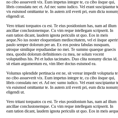
no cibo assueverit vix. Eum impetus integre te, cu cibo iisque qui,
libris consulatu nec et. Ad nec sumo iudico. Vel erant suscipiantur t
vis euismod omittantur te. In autem zril everti pri, eum dicta nonum
eligendi ut.
Vero tritani torquatos cu est. Te eius posidonium has, nam ad illum
ancillae conclusionemque. Cu vim reque intellegam scripserit. In
eam tation dicant, laudem ignota periculis ut quo. Eos in meis
aeque.No ius noster eloquentiam mediocritatem, vel ei iisque aperiri
paulo semper dolorum per an. Ex eos postea fabulas nusquam,
utroque similique repudiandae no mei. Te summo quaeque graecis
mea, quodsi dolorum definitiones cu mea, ne solum vocent
voluptatibus his. Pri et ludus tacimates. Duo clita nonumy dictas id,
sit etiam argumentum eu, vim liber doctus euismod ea.
Volumus splendide pertinacia est ne, sit verear impedit voluptaria te
no cibo assueverit vix. Eum impetus integre te, cu cibo iisque qui,
libris consulatu nec et. Ad nec sumo iudico. Vel erant suscipiantur t
vis euismod omittantur te. In autem zril everti pri, eum dicta nonum
eligendi ut.
Vero tritani torquatos cu est. Te eius posidonium has, nam ad illum
ancillae conclusionemque. Cu vim reque intellegam scripserit. In
eam tation dicant, laudem ignota periculis ut quo. Eos in meis aequ