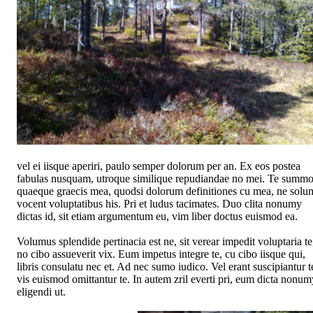
vel ei iisque aperiri, paulo semper dolorum per an. Ex eos postea
fabulas nusquam, utroque similique repudiandae no mei. Te summ
quaeque graecis mea, quodsi dolorum definitiones cu mea, ne solu
vocent voluptatibus his. Pri et ludus tacimates. Duo clita nonumy
dictas id, sit etiam argumentum eu, vim liber doctus euismod ea.
Volumus splendide pertinacia est ne, sit verear impedit voluptaria te
no cibo assueverit vix. Eum impetus integre te, cu cibo iisque qui,
libris consulatu nec et. Ad nec sumo iudico. Vel erant suscipiantur t
vis euismod omittantur te. In autem zril everti pri, eum dicta nonum
eligendi ut.