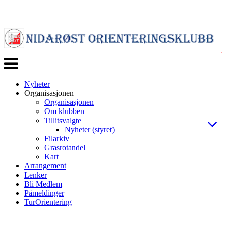
Veksle
navigasjon
Nyheter
Organisasjonen
Organisasjonen
Om klubben
Tillitsvalgte
Nyheter (styret)
Filarkiv
Grasrotandel
Kart
Arrangement
Lenker
Bli Medlem
Påmeldinger
TurOrientering