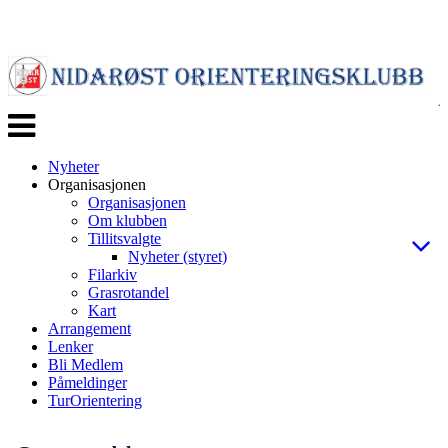
Veksle
navigasjon
Nyheter
Organisasjonen
Organisasjonen
Om klubben
Tillitsvalgte
Nyheter (styret)
Filarkiv
Grasrotandel
Kart
Arrangement
Lenker
Bli Medlem
Påmeldinger
TurOrientering