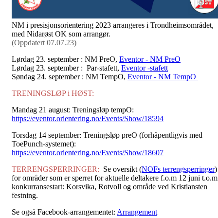
NM i presisjonsorientering 2023 arrangeres i Trondheimsområdet,
med Nidarøst OK som arrangør.
(Oppdatert 07.07.23)
Lørdag 23. september : NM PreO,
Eventor - NM PreO
Lørdag 23. september : Par-stafett,
Eventor -stafett
Søndag 24. september : NM TempO,
Eventor - NM TempO
TRENINGSLØP i HØST:
Mandag 21 august: Treningsløp tempO:
https://eventor.orientering.no/Events/Show/18594
Torsdag 14 september: Treningsløp preO (forhåpentligvis med
ToePunch-systemet):
https://eventor.orientering.no/Events/Show/18607
TERRENGSPERRINGER:
Se oversikt (
NOFs terrengsperringer
)
for områder som er sperret for aktuelle deltakere f.o.m 12 juni t.o.m
konkurransestart: Korsvika, Rotvoll og område ved Kristiansten
festning.
Se også Facebook-arrangementet:
Arrangement