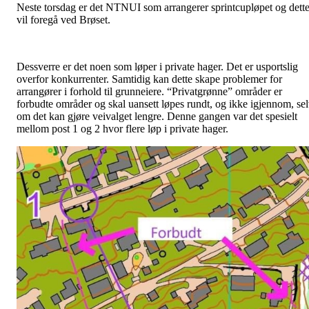
Neste torsdag er det NTNUI som arrangerer sprintcupløpet og dett
vil foregå ved Brøset.
Dessverre er det noen som løper i private hager. Det er usportslig
overfor konkurrenter. Samtidig kan dette skape problemer for
arrangører i forhold til grunneiere. “Privatgrønne” områder er
forbudte områder og skal uansett løpes rundt, og ikke igjennom, se
om det kan gjøre veivalget lengre. Denne gangen var det spesielt
mellom post 1 og 2 hvor flere løp i private hager.