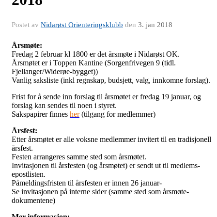
Postet av
Nidarøst Orienteringsklubb
den
3. jan 2018
Årsmøte:
Fredag 2 februar kl 1800 er det årsmøte i Nidarøst OK.
Årsmøtet er i Toppen Kantine (Sorgenfrivegen 9 (tidl.
Fjellanger/Widerøe-bygget))
Vanlig saksliste (inkl regnskap, budsjett, valg, innkomne forslag).
Frist for å sende inn forslag til årsmøtet er fredag 19 januar, og
forslag kan sendes til noen i styret.
Sakspapirer finnes
her
(tilgang for medlemmer)
Årsfest:
Etter årsmøtet er alle voksne medlemmer invitert til en tradisjonell
årsfest.
Festen arrangeres samme sted som årsmøtet.
Invitasjonen til årsfesten (og årsmøtet) er sendt ut til medlems-
epostlisten.
Påmeldingsfristen til årsfesten er innen 26 januar-
Se invitasjonen på interne sider (samme sted som årsmøte-
dokumentene)
Mer informasjon: