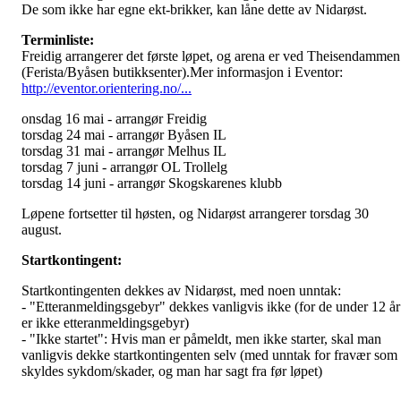
De som ikke har egne ekt-brikker, kan låne dette av Nidarøst.
Terminliste:
Freidig arrangerer det første løpet, og arena er ved Theisendammen
(Ferista/Byåsen butikksenter).Mer informasjon i Eventor:
http://eventor.orientering.no/...
onsdag 16 mai - arrangør Freidig
torsdag 24 mai - arrangør Byåsen IL
torsdag 31 mai - arrangør Melhus IL
torsdag 7 juni - arrangør OL Trollelg
torsdag 14 juni - arrangør Skogskarenes klubb
Løpene fortsetter til høsten, og Nidarøst arrangerer torsdag 30
august.
Startkontingent:
Startkontingenten dekkes av Nidarøst, med noen unntak:
- "Etteranmeldingsgebyr" dekkes vanligvis ikke (for de under 12 år
er ikke etteranmeldingsgebyr)
- "Ikke startet": Hvis man er påmeldt, men ikke starter, skal man
vanligvis dekke startkontingenten selv (med unntak for fravær som
skyldes sykdom/skader, og man har sagt fra før løpet)