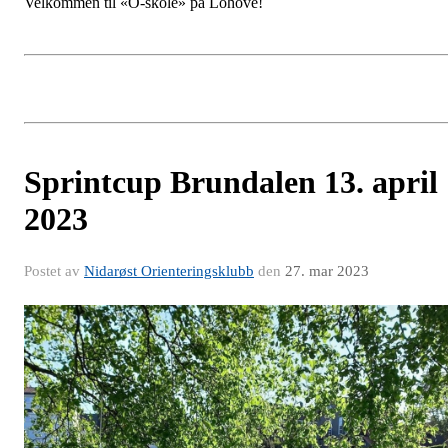
Velkommen til «O-skole» på Lohove!
Sprintcup Brundalen 13. april
2023
Postet av
Nidarøst Orienteringsklubb
den
27. mar 2023