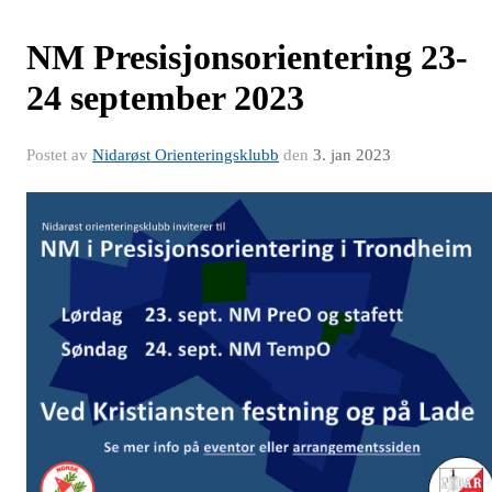
NM Presisjonsorientering 23-
24 september 2023
Postet av
Nidarøst Orienteringsklubb
den
3. jan 2023