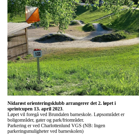
Nidarøst orienteringsklubb arrangerer det
2. løpet i
sprintcupen 13. april 2023
.
Løpet vil foregå ved Brundalen barneskole. Løpsområdet er
boligområder, gater og park/friområder.
Parkering er ved Charlottenlund VGS (NB: Ingen
parkeringsmuligheter ved barneskolen)