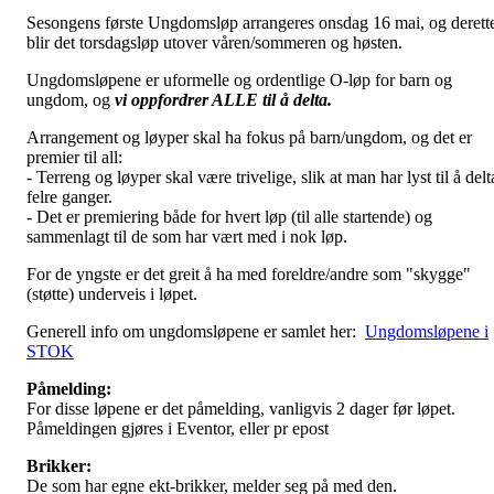
Sesongens første Ungdomsløp arrangeres onsdag 16 mai, og derett
blir det torsdagsløp utover våren/sommeren og høsten.
Ungdomsløpene er uformelle og ordentlige O-løp for barn og
ungdom, og
vi oppfordrer ALLE til å delta.
Arrangement og løyper skal ha fokus på barn/ungdom, og det er
premier til all:
- Terreng og løyper skal være trivelige, slik at man har lyst til å delt
felre ganger.
- Det er premiering både for hvert løp (til alle startende) og
sammenlagt til de som har vært med i nok løp.
For de yngste er det greit å ha med foreldre/andre som "skygge"
(støtte) underveis i løpet.
Generell info om ungdomsløpene er samlet her:
Ungdomsløpene i
STOK
Påmelding:
For disse løpene er det påmelding, vanligvis 2 dager før løpet.
Påmeldingen gjøres i Eventor, eller pr epost
Brikker:
De som har egne ekt-brikker, melder seg på med den.