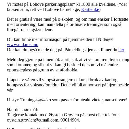
Vi møtes på Lohove parkeringsplass* kl 1800 alle kveldene. (*der
bussen snur, rett ved Lohove barnehage,
Kartlenke
)
Det er gratis å være med på o-skolen, og om man ønsker å fortsette
med orientering, kan man delta på ordinære treninger som også
foregår onsdagskveldene.
Du kan finne mer informasjon på hjemmesiden til Nidarøst:
www.nidarost.no
Der kan du også melde deg på. Påmeldingskjemaet finner du
her
.
Meld deg gjerne på innen 24. april, slik at vi vet omtrent hvor man
som kommer, og slik at vi kan gi beskjed dersom vi må endre
oppmøteplass på grunn av snøforholda.
I løpet av våren vil vi også arrangere et kurs i bruk av kart og
kompass for voksne/foreldre. Dette vil bli annonsert på hjemmesid
vår.
Utstyr: Treningstøy/-sko som passer for uteaktiviteter, uansett vær!
Har du spørsmål:
Ta gjerne kontakt med Øystein Grøvlen på epost eller telefon:
oystein.grovlen@gmail.com, 99014904.