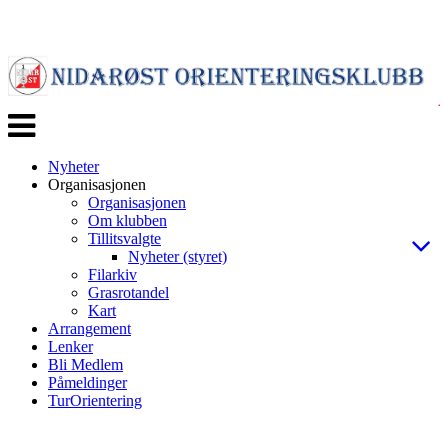
Veksle
navigasjon
Nyheter
Organisasjonen
Organisasjonen
Om klubben
Tillitsvalgte
Nyheter (styret)
Filarkiv
Grasrotandel
Kart
Arrangement
Lenker
Bli Medlem
Påmeldinger
TurOrientering