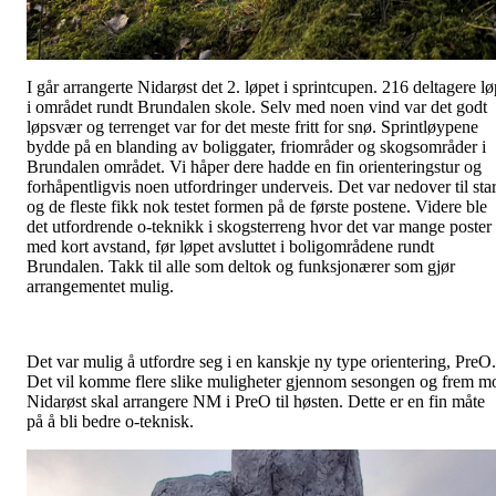
I går arrangerte Nidarøst det 2. løpet i sprintcupen. 216 deltagere lø
i området rundt Brundalen skole. Selv med noen vind var det godt
løpsvær og terrenget var for det meste fritt for snø. Sprintløypene
bydde på en blanding av boliggater, friområder og skogsområder i
Brundalen området. Vi håper dere hadde en fin orienteringstur og
forhåpentligvis noen utfordringer underveis. Det var nedover til star
og de fleste fikk nok testet formen på de første postene. Videre ble
det utfordrende o-teknikk i skogsterreng hvor det var mange poster
med kort avstand, før løpet avsluttet i boligområdene rundt
Brundalen. Takk til alle som deltok og funksjonærer som gjør
arrangementet mulig.
Det var mulig å utfordre seg i en kanskje ny type orientering, PreO.
Det vil komme flere slike muligheter gjennom sesongen og frem m
Nidarøst skal arrangere NM i PreO til høsten. Dette er en fin måte
på å bli bedre o-teknisk.