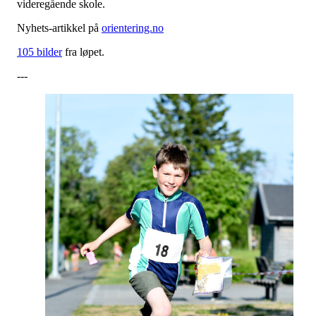
videregående skole.
Nyhets-artikkel på
orientering.no
105 bilder
fra løpet.
---