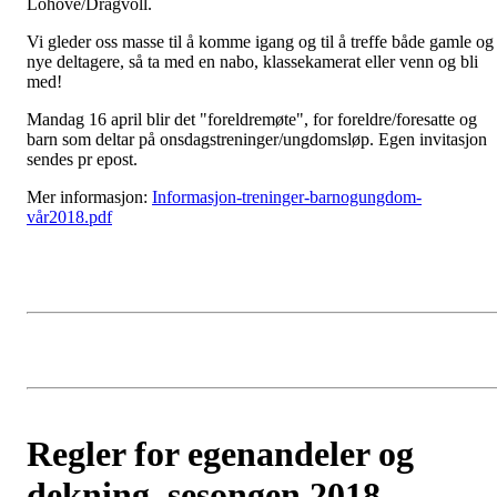
Lohove/Dragvoll.
Vi gleder oss masse til å komme igang og til å treffe både gamle og
nye deltagere, så ta med en nabo, klassekamerat eller venn og bli
med!
Mandag 16 april blir det "foreldremøte", for foreldre/foresatte og
barn som deltar på onsdagstreninger/ungdomsløp. Egen invitasjon
sendes pr epost.
Mer informasjon:
Informasjon-treninger-barnogungdom-
vår2018.pdf
Regler for egenandeler og
dekning, sesongen 2018