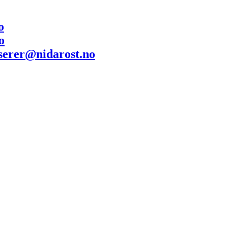
o
o
serer@nidarost.no