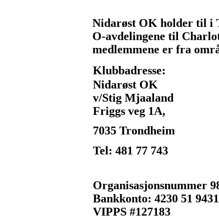
Nidarøst OK holder til i
O-avdelingene til Charlot
medlemmene er fra områd
Klubbadresse:
Nidarøst OK
v/Stig Mjaaland
Friggs veg 1A,
7035 Trondheim
Tel: 481 77 743
Organisasjonsnummer 98
Bankkonto: 4230 51 943
VIPPS #127183