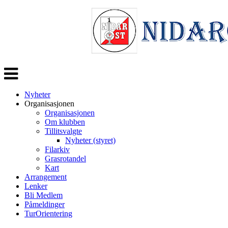
Veksle
navigasjon
Nyheter
Organisasjonen
Organisasjonen
Om klubben
Tillitsvalgte
Nyheter (styret)
Filarkiv
Grasrotandel
Kart
Arrangement
Lenker
Bli Medlem
Påmeldinger
TurOrientering