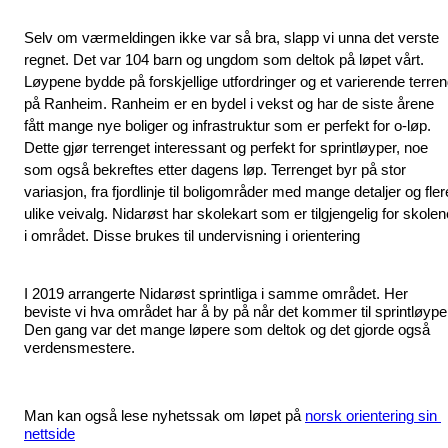
Selv om værmeldingen ikke var så bra, slapp vi unna det verste 
regnet. Det var 104 barn og ungdom som deltok på løpet vårt. 
Løypene bydde på forskjellige utfordringer og et varierende terren
på Ranheim. Ranheim er en bydel i vekst og har de siste årene 
fått mange nye boliger og infrastruktur som er perfekt for o-løp. 
Dette gjør terrenget interessant og perfekt for sprintløyper, noe 
som også bekreftes etter dagens løp. Terrenget byr på stor 
variasjon, fra fjordlinje til boligområder med mange detaljer og flere
ulike veivalg. Nidarøst har skolekart som er tilgjengelig for skolene
i området. Disse brukes til undervisning i orientering
I 2019 arrangerte Nidarøst sprintliga i samme området. Her 
beviste vi hva området har å by på når det kommer til sprintløyper
Den gang var det mange løpere som deltok og det gjorde også 
verdensmestere.  
Man kan også lese nyhetssak om løpet på 
norsk orientering sin 
nettside