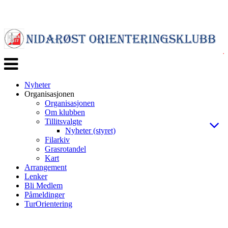
Veksle
navigasjon
Nyheter
Organisasjonen
Organisasjonen
Om klubben
Tillitsvalgte
Nyheter (styret)
Filarkiv
Grasrotandel
Kart
Arrangement
Lenker
Bli Medlem
Påmeldinger
TurOrientering