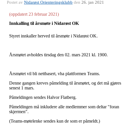
Postet av
Nidarøst Orienteringsklubb
den
26. jan 2021
(oppdatert 23 februar 2021)
I
nn
ka
l
li
ng
t
i
l
å
r
s
m
ø
t
e
i
N
i
d
a
r
øs
t
OK
S
t
y
r
e
t
i
nnk
a
ll
e
r
h
er
v
e
d
t
i
l
å
r
s
m
ø
t
e
i
N
i
d
arø
s
t
O
K
.
Å
r
s
m
ø
t
e
t
a
vho
l
d
e
s
tirsdag
d
e
n
02
.
mars
2021
k
l
.
1
9
00
.
Årsmøtet vil bli nettbasert, vha plattformen Teams.
Denne gangen kreves påmelding til årsmøtet, og det må gjøres
senest 1 mars.
Påmeldingen sendes Halvor Flatberg.
Påmeldingen må inkludere alle medlemmer som deltar "foran
skjermen".
(Teams-møtelenke sendes kun de som er påmeldt.)