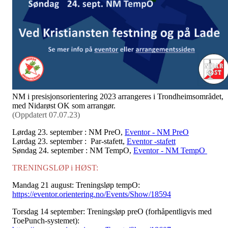
NM i presisjonsorientering 2023 arrangeres i Trondheimsområdet,
med Nidarøst OK som arrangør.
(Oppdatert 07.07.23)
Lørdag 23. september : NM PreO,
Eventor - NM PreO
Lørdag 23. september : Par-stafett,
Eventor -stafett
Søndag 24. september : NM TempO,
Eventor - NM TempO
TRENINGSLØP i HØST:
Mandag 21 august: Treningsløp tempO:
https://eventor.orientering.no/Events/Show/18594
Torsdag 14 september: Treningsløp preO (forhåpentligvis med
ToePunch-systemet):