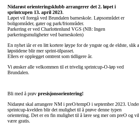
Nidarøst orienteringsklubb arrangerer det
2. løpet i
sprintcupen 13. april 2023
.
Løpet vil foregå ved Brundalen barneskole. Løpsområdet er
boligområder, gater og park/friområder.
Parkering er ved Charlottenlund VGS (NB: Ingen
parkeringsmuligheter ved barneskolen)
En nyhet iår er en litt kortere løype for de yngste og de eldste, slik a
løpstidene blir mer sprint-tilpasset.
Ellers er opplegget omtrent som tidligere år.
Vi ønsker alle velkommen til et trivelig sprintcup-O-løp ved
Brundalen.
Bli med å prøv
presisjonsorientering!
Nidarøst skal arrangere NM i preO/tempO i september 2023. Unde
sprintcup-kvelden blir det mulighet til å prøve denne typen
orientering. Det er en fin mulighet til å lære seg mer om preO og vi
være gratis.