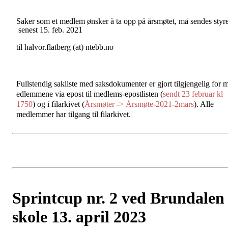
Sa
k
e
r
s
om
e
t
m
e
d
l
e
m
øn
s
k
e
r
å
t
a
opp
på
år
s
m
ø
t
e
t
,
må
s
e
nd
e
s
s
t
y
r
s
e
n
e
s
t
15.
feb.
2021
t
i
l
h
a
l
vo
r
.
f
l
a
t
b
e
r
g
(at)
n
t
ebb
.
no
F
u
lls
t
e
nd
i
g
s
a
k
l
is
t
e
m
e
d
s
a
k
s
dokum
e
n
t
e
r
er
g
j
o
r
t
t
ilg
j
e
n
g
e
l
i
g
f
or
e
d
l
e
mm
e
ne
via epost til medlems-epostlisten (
sendt 23 februar kl
1750
) og i filarkivet (
Årsmøter -> Årsmøte-2021-2mars
). Alle
medlemmer har tilgang til filarkivet.
Sprintcup nr. 2 ved Brundalen
skole 13. april 2023