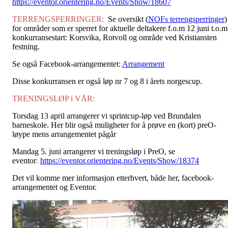
https://eventor.orientering.no/Events/Show/18607
TERRENGSPERRINGER:
Se oversikt (
NOFs terrengsperringer
)
for områder som er sperret for aktuelle deltakere f.o.m 12 juni t.o.m
konkurransestart: Korsvika, Rotvoll og område ved Kristiansten
festning.
Se også Facebook-arrangementet:
Arrangement
Disse konkurransen er også løp nr 7 og 8 i årets norgescup.
TRENINGSLØP i VÅR:
Torsdag 13 april arrangerer vi sprintcup-løp ved Brundalen
barneskole. Her blir også muligheter for å prøve en (kort) preO-
løype mens arrangementet pågår
Mandag 5. juni arrangerer vi treningsløp i PreO, se
eventor
:
https://eventor.orientering.no/Events/Show/18374
Det vil komme mer informasjon etterhvert, både her, facebook-
arrangementet og Eventor.