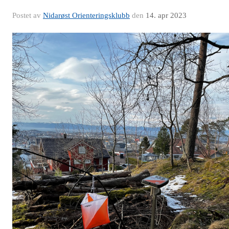
Postet av
Nidarøst Orienteringsklubb
den
14. apr 2023