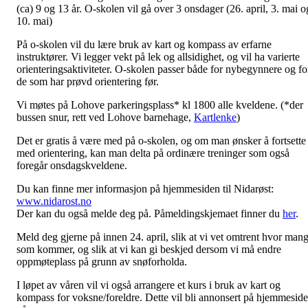
(ca) 9 og 13 år. O-skolen vil gå over 3 onsdager (26. april, 3. mai o
10. mai)
På o-skolen vil du lære bruk av kart og kompass av erfarne
instruktører. Vi legger vekt på lek og allsidighet, og vil ha varierte
orienteringsaktiviteter. O-skolen passer både for nybegynnere og fo
de som har prøvd orientering før.
Vi møtes på Lohove parkeringsplass* kl 1800 alle kveldene. (*der
bussen snur, rett ved Lohove barnehage,
Kartlenke
)
Det er gratis å være med på o-skolen, og om man ønsker å fortsette
med orientering, kan man delta på ordinære treninger som også
foregår onsdagskveldene.
Du kan finne mer informasjon på hjemmesiden til Nidarøst:
www.nidarost.no
Der kan du også melde deg på. Påmeldingskjemaet finner du
her
.
Meld deg gjerne på innen 24. april, slik at vi vet omtrent hvor man
som kommer, og slik at vi kan gi beskjed dersom vi må endre
oppmøteplass på grunn av snøforholda.
I løpet av våren vil vi også arrangere et kurs i bruk av kart og
kompass for voksne/foreldre. Dette vil bli annonsert på hjemmesid