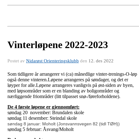
Vinterløpene 2022-2023
Postet av
Nidarøst Orienteringsklubb
den
12. des 2022
Som tidligere år arrangerer vi (ca) månedlige vinter-trenings-O-løp
også denne vinteren.Løpene arrangeres på søndager, og det er
løyper for alle.Løpene arrangeres vanligvis på øst-siden av byen,
med løpsområder som er en blanding av boligområder og
nærliggende friområder (litt tilpasset snø-/føreforholdene).
De 4 første løpene er gjennomført:
søndag 20 november: Brundalen skole
søndag 11 desember: Steindal skole
søndag 8 januar: Moholt (Jonsvannsvegen 82 (tidl TØH))
søndag 5 februar: Åsvang/Moholt