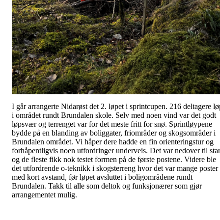
I går arrangerte Nidarøst det 2. løpet i sprintcupen. 216 deltagere lø
i området rundt Brundalen skole. Selv med noen vind var det godt
løpsvær og terrenget var for det meste fritt for snø. Sprintløypene
bydde på en blanding av boliggater, friområder og skogsområder i
Brundalen området. Vi håper dere hadde en fin orienteringstur og
forhåpentligvis noen utfordringer underveis. Det var nedover til star
og de fleste fikk nok testet formen på de første postene. Videre ble
det utfordrende o-teknikk i skogsterreng hvor det var mange poster
med kort avstand, før løpet avsluttet i boligområdene rundt
Brundalen. Takk til alle som deltok og funksjonærer som gjør
arrangementet mulig.