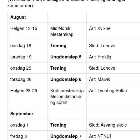
kommer der)
August
Helgen 13-15
MidtNorsk
Arr: Kvikne
Mesterskap
onsdag 18
Trening
Sted: Lohove
torsdag 19
Ungdomsløp 5
Arr: Freidig
onsdag 25
T
rening
Sted: Lohove
torsdag 26
Ungdomsløp 6
Arr: Malvik
Helgen 28-29
Kretsmesterskap
Arr: Tydal og Selbu
Mellomdistanse
og sprint
September
onsdag 1
Trening
Sted: Åsvang skole
fredag 3
Ungdomsløp 7
Arr: NTNUI