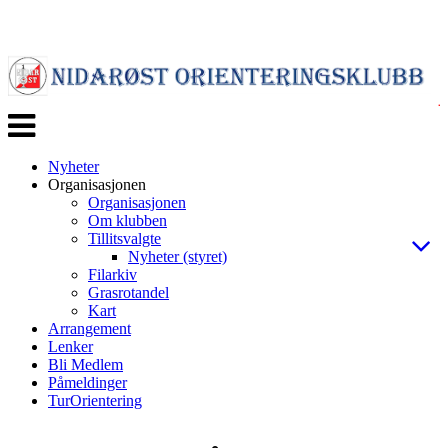
Veksle
navigasjon
Nyheter
Organisasjonen
Organisasjonen
Om klubben
Tillitsvalgte
Nyheter (styret)
Filarkiv
Grasrotandel
Kart
Arrangement
Lenker
Bli Medlem
Påmeldinger
TurOrientering