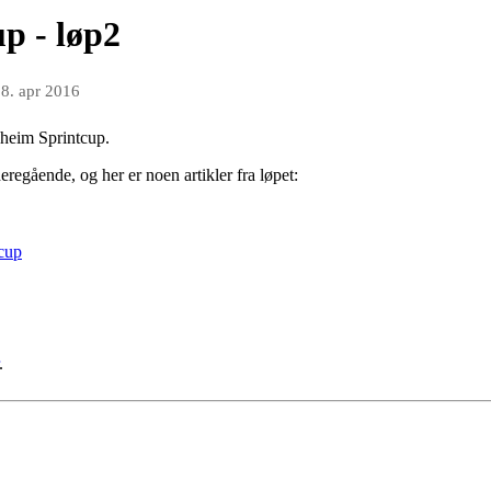
p - løp2
8. apr 2016
dheim Sprintcup.
regående, og her er noen artikler fra løpet:
tcup
.