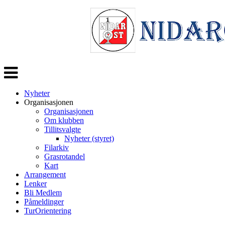
Veksle
navigasjon
Nyheter
Organisasjonen
Organisasjonen
Om klubben
Tillitsvalgte
Nyheter (styret)
Filarkiv
Grasrotandel
Kart
Arrangement
Lenker
Bli Medlem
Påmeldinger
TurOrientering