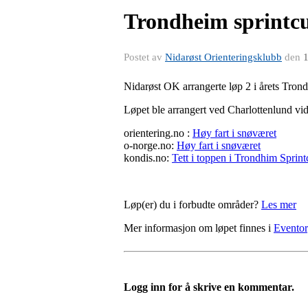
Trondheim sprintcu
Postet av
Nidarøst Orienteringsklubb
den
1
Nidarøst OK arrangerte løp 2 i årets Tron
Løpet ble arrangert ved Charlottenlund vide
orientering.no :
Høy fart i snøværet
o-norge.no:
Høy fart i snøværet
kondis.no:
Tett i toppen i Trondhim Sprin
Løp(er) du i forbudte områder?
Les mer
Mer informasjon om løpet finnes i
Eventor
Logg inn for å skrive en kommentar.