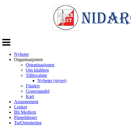
Veksle
navigasjon
Nyheter
Organisasjonen
Organisasjonen
Om klubben
Tillitsvalgte
Nyheter (styret)
Filarkiv
Grasrotandel
Kart
Arrangement
Lenker
Bli Medlem
Påmeldinger
TurOrientering