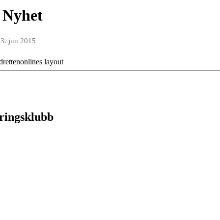
v Nyhet
3. jun 2015
Idrettenonlines layout
eringsklubb