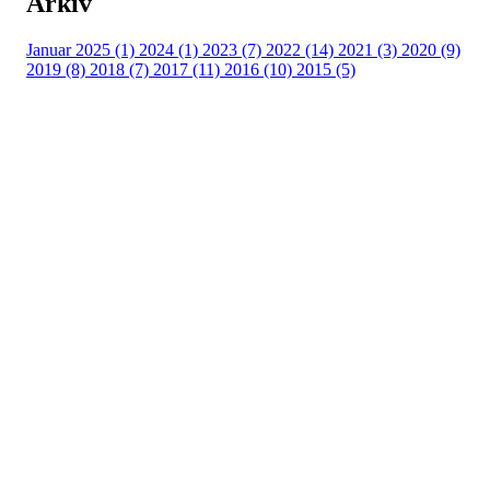
Arkiv
Januar 2025 (1)
2024 (1)
2023 (7)
2022 (14)
2021 (3)
2020 (9)
2019 (8)
2018 (7)
2017 (11)
2016 (10)
2015 (5)