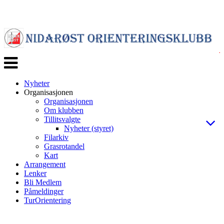
Veksle
navigasjon
Nyheter
Organisasjonen
Organisasjonen
Om klubben
Tillitsvalgte
Nyheter (styret)
Filarkiv
Grasrotandel
Kart
Arrangement
Lenker
Bli Medlem
Påmeldinger
TurOrientering