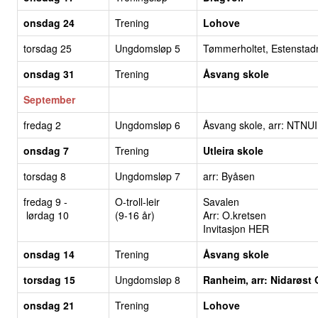
onsdag 24
Trening
Lohove
torsdag 25
Ungdomsløp 5
Tømmerholtet, Estenstad
onsdag 31
Trening
Åsvang skole
September
fredag 2
Ungdomsløp 6
Åsvang skole, arr: NTNUI
onsdag 7
Trening
Utleira skole
torsdag 8
Ungdomsløp 7
arr: Byåsen
fredag 9 -
O-troll-leir
Savalen
lørdag 10
(9-16 år)
Arr: O.kretsen
Invitasjon
HER
onsdag 14
Trening
Åsvang skole
torsdag 15
Ungdomsløp 8
Ranheim, arr: Nidarøst
onsdag 21
Trening
Lohove