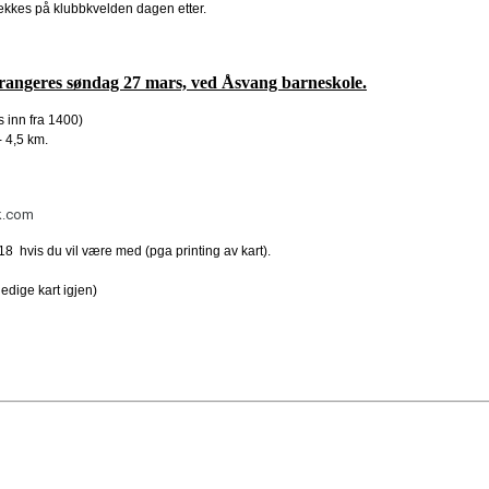
rekkes på klubbkvelden dagen etter.
arrangeres søndag 27 mars, ved Åsvang barneskole.
s inn fra 1400)
- 4,5 km.
k.com
18 hvis du vil være med (pga printing av kart).
edige kart igjen)