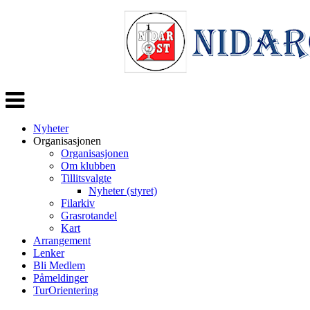
Veksle
navigasjon
Nyheter
Organisasjonen
Organisasjonen
Om klubben
Tillitsvalgte
Nyheter (styret)
Filarkiv
Grasrotandel
Kart
Arrangement
Lenker
Bli Medlem
Påmeldinger
TurOrientering