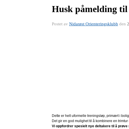
Husk påmelding til
Postet av
Nidarøst Orienteringsklubb
den
2
Dette er helt uformelle treningsløp, primært i boli
Det gir en god mulighet til å kombinere en trimtur
Vi oppfordrer spesielt nye deltakere til å prøve 