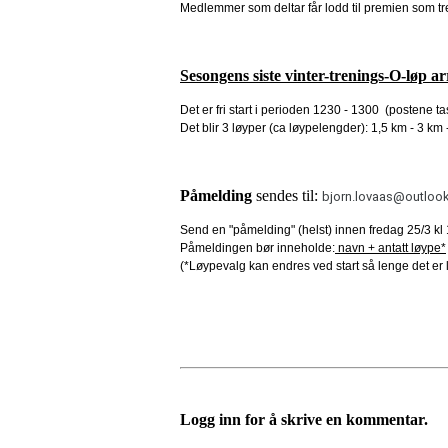
Medlemmer som deltar får lodd til premien som t
Sesongens siste vinter-trenings-O-løp 
Det er fri start i perioden 1230 - 1300 (postene ta
Det blir 3 løyper (ca løypelengder): 1,5 km - 3 km 
Påmelding
sendes til:
bjorn.lovaas@outloo
Send en "påmelding" (helst) innen fredag 25/3 kl 
Påmeldingen bør inneholde:
navn + antatt løype*
(*Løypevalg kan endres ved start så lenge det er l
Logg inn for å skrive en kommentar.