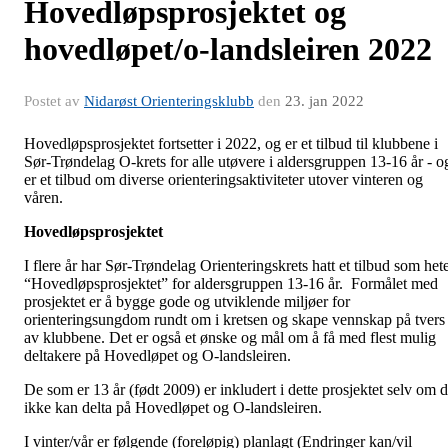
Hovedløpsprosjektet og
hovedløpet/o-landsleiren 2022
Postet av
Nidarøst Orienteringsklubb
den
23. jan 2022
Hovedløpsprosjektet fortsetter i 2022, og er et tilbud til klubbene i
Sør-Trøndelag O-krets for alle utøvere i aldersgruppen 13-16 år - o
er et tilbud om diverse orienteringsaktiviteter utover vinteren og
våren.
Hovedløpsprosjektet
I flere år har Sør-Trøndelag Orienteringskrets hatt et tilbud som het
“Hovedløpsprosjektet” for aldersgruppen 13-16 år. Formålet med
prosjektet er å bygge gode og utviklende miljøer for
orienteringsungdom rundt om i kretsen og skape vennskap på tvers
av klubbene. Det er også et ønske og mål om å få med flest mulig
deltakere på Hovedløpet og O-landsleiren.
De som er 13 år (født 2009) er inkludert i dette prosjektet selv om 
ikke kan delta på Hovedløpet og O-landsleiren.
I vinter/vår er følgende (foreløpig) planlagt (Endringer kan/vil