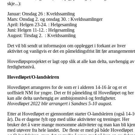
skje...):
Januar: Onsdag 26 : Kveldssamling
Mars: Onsdag 2. og onsdag 30. : Kveldssamlinger
April: Helgen 23-24. : Helgesamling
Juni: Helgen 11-12. : Helgesamling
August: Tirsdag 2. : Kveldssamling
Det vil bli sendt ut informasjon om opplegget i forkant av hver
aktivitet og vanligvis er det en påmeldingsfrist litt før arrangementet
Hovedløpsprosjektet er lagt opp slik at alle kan delta, uavhengig av
ferdighetsnivå.
Hovedløpet/O-landsleiren
Hovedløpet arrangeres for de som er i alderen 14-16 år og er et
uoffisielt NM for yngre. Det er fri påmelding til Hovedløpet og her
kan alle delta uavhengig av ambisjonsnivå og ferdigheter.
Hovedløpet 2022 blir arrangert i Sandnes 5-10 august.
Etter at Hovedløpet er gjennomført starter O-landsleiren (også 14-1
år). Da er dagene fylt opp med ulike aktiviteter og treninger. Her
bruker det å være mange morsomme aktiviteter og man kan bli kjen
med utøvere fra hele landet. De fleste er med på både Hovedløpet