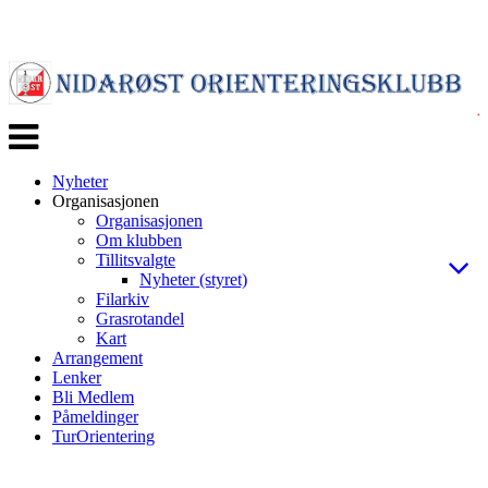
Veksle
navigasjon
Nyheter
Organisasjonen
Organisasjonen
Om klubben
Tillitsvalgte
Nyheter (styret)
Filarkiv
Grasrotandel
Kart
Arrangement
Lenker
Bli Medlem
Påmeldinger
TurOrientering