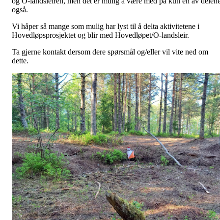
og O-landsleiren, men det er mulig å være med på kun en av delen
også.
Vi håper så mange som mulig har lyst til å delta aktivitetene i
Hovedløpsprosjektet og blir med Hovedløpet/O-landsleir.
Ta gjerne kontakt dersom dere spørsmål og/eller vil vite ned om
dette.