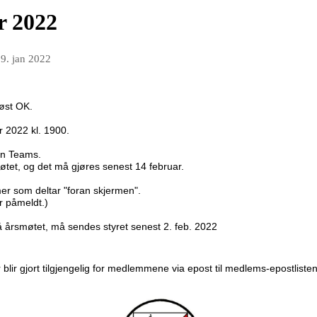
r 2022
9. jan 2022
ø
s
t
O
K
.
ar
2022
k
l
.
1
9
00
.
men Teams.
tet, og det må gjøres senest 14 februar.
r som deltar "foran skjermen".
 påmeldt.)
å
år
s
m
ø
t
e
t
,
må
s
e
nd
e
s
s
t
y
r
e
t
s
e
n
e
s
t
2
.
feb.
2022
r
blir
g
j
o
r
t
t
ilg
j
e
n
g
e
l
i
g
f
or
m
e
d
l
e
mm
e
ne
via epost til medlems-epostlisten o