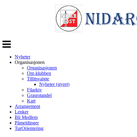
Veksle
navigasjon
Nyheter
Organisasjonen
Organisasjonen
Om klubben
Tillitsvalgte
Nyheter (styret)
Filarkiv
Grasrotandel
Kart
Arrangement
Lenker
Bli Medlem
Påmeldinger
TurOrientering