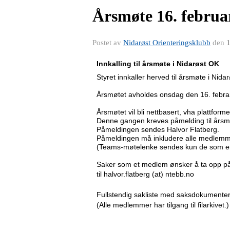
Årsmøte 16. februa
Postet av
Nidarøst Orienteringsklubb
den
1
I
nn
ka
l
li
ng
t
i
l
å
r
s
m
ø
t
e
i
N
i
d
a
r
øs
t
OK
S
t
y
r
e
t
i
nnk
a
ll
e
r
h
er
v
e
d
t
i
l
å
r
s
m
ø
t
e
i
N
i
d
ar
Å
r
s
m
ø
t
e
t
a
vho
l
d
e
s
onsdag
d
e
n
16
.
febr
Årsmøtet vil bli nettbasert, vha plattfor
Denne gangen kreves påmelding til årsmø
Påmeldingen sendes Halvor Flatberg.
Påmeldingen må inkludere alle medlemme
(Teams-møtelenke sendes kun de som er
Sa
k
e
r
s
om
e
t
m
e
d
l
e
m
øn
s
k
e
r
å
t
a
opp
p
t
i
l
h
a
l
vo
r
.
f
l
a
t
b
e
r
g
(at)
n
t
ebb
.
no
F
u
lls
t
e
nd
i
g
s
a
k
l
is
t
e
m
e
d
s
a
k
s
dokum
e
n
t
e
(Alle medlemmer har tilgang til filarkivet.)