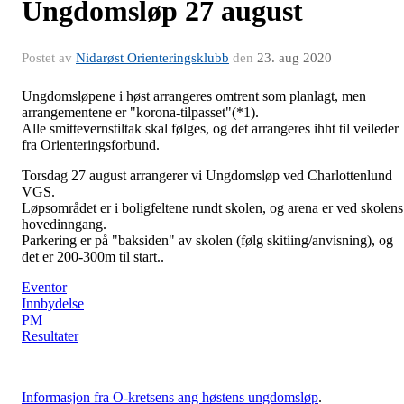
Ungdomsløp 27 august
Postet av
Nidarøst Orienteringsklubb
den
23. aug 2020
Ungdomsløpene i høst arrangeres omtrent som planlagt, men
arrangementene er "korona-tilpasset"(*1).
Alle smittevernstiltak skal følges, og det arrangeres ihht til veileder
fra Orienteringsforbund.
Torsdag 27 august arrangerer vi Ungdomsløp ved Charlottenlund
VGS.
Løpsområdet er i boligfeltene rundt skolen, og arena er ved skolens
hovedinngang.
Parkering er på "baksiden" av skolen (følg skitiing/anvisning), og
det er 200-300m til start..
Eventor
Innbydelse
PM
Resultater
Informasjon fra O-kretsens ang høstens ungdomsløp
.