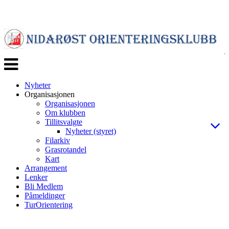
Veksle
navigasjon
Nyheter
Organisasjonen
Organisasjonen
Om klubben
Tillitsvalgte
Nyheter (styret)
Filarkiv
Grasrotandel
Kart
Arrangement
Lenker
Bli Medlem
Påmeldinger
TurOrientering