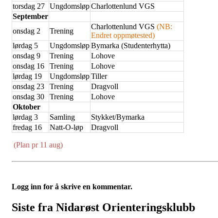
torsdag 27
Ungdomsløp
Charlottenlund VGS
September
Charlottenlund VGS
(NB:
onsdag 2
Trening
Endret oppmøtested)
lørdag 5
Ungdomsløp
Bymarka (Studenterhytta)
onsdag 9
Trening
Lohove
onsdag 16
Trening
Lohove
lørdag 19
Ungdomsløp
Tiller
onsdag 23
Trening
Dragvoll
onsdag 30
Trening
Lohove
Oktober
lørdag 3
Samling
Stykket/Bymarka
fredag 16
Natt-O-løp
Dragvoll
(Plan pr 11 aug)
Logg inn for å skrive en kommentar.
Siste fra Nidarøst Orienteringsklubb