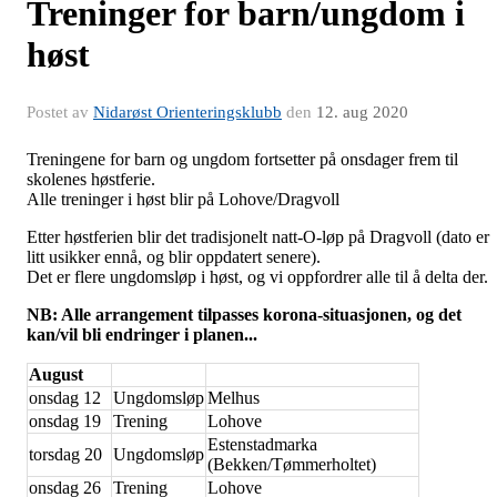
Treninger for barn/ungdom i
høst
Postet av
Nidarøst Orienteringsklubb
den
12. aug 2020
Treningene for barn og ungdom fortsetter på onsdager frem til
skolenes høstferie.
Alle treninger i høst blir på Lohove/Dragvoll
Etter høstferien blir det tradisjonelt natt-O-løp på Dragvoll (dato er
litt usikker ennå, og blir oppdatert senere).
Det er flere ungdomsløp i høst, og vi oppfordrer alle til å delta der.
NB: Alle arrangement tilpasses korona-situasjonen, og det
kan/vil bli endringer i planen...
August
onsdag 12
Ungdomsløp
Melhus
onsdag 19
Trening
Lohove
Estenstadmarka
torsdag 20
Ungdomsløp
(Bekken/Tømmerholtet)
onsdag 26
Trening
Lohove