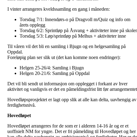
I vinter arrangeres kveldssamling en gang i måneden:
Torsdag 7/1: Innendørs-o på Dragvoll m/Quiz og info om
årets opplegg
Torsdag 6/2: Sprintløp på Åsvang + aktiviteter inne på skole
Torsdag 5/3: Løp/sprintløp på Melhus + aktiviteter inne
Til våren vil det bli en samling i Bjugn og en helgesamling på
Oppdal.
Foreløpig plan ser slik ut (det kan komme noen endringer):
Helgen 25-26/4: Samling i Bjugn
Helgen 20-21/6: Samling på Oppdal
Det vil bli sendt ut informasjon om opplegget i forkant av hver
aktivitet og vanligvis er det en påmeldingsfrist litt før arrangementet
Hovedløpsprosjektet er lagt opp slik at alle kan delta, uavhengig av
ferdighetsnivå.
Hovedløpet
Hovedløpet arrangeres for de som er i alderen 14-16 år og er et
uoffisielt NM for yngre. Det er fri påmelding til Hovedløpet og her
kan alle delta uavhengig av ambisjonsnivå og ferdigheter. Her er de