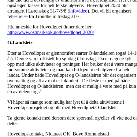
også egen klasse for helt ferske utøvere. Hovedløpet 2020 blir
arrangert i Lørenskog 31/7-5/8 (
infovideo
). Det vil bli organisert
felles reise fra Trondheim fredag 31/7.
Hjemmeside for Hovedløpet finner dere her:
http://www.ostmarkaok.no/hovedlopet-2020/
O-Landsleir
Etter at Hovedløpet er gjennomført starter O-landsleiren (også 14-1
år). Denne varer offisielt fra søndag til onsdag. Da er dagene fylt
opp med ulike aktiviteter og treninger. Her bruker det å være mang
morsomme aktiviteter og man kan bli kjent med utøvere fra hele
landet. Under både Hovedløpet og O-landsleiren blir det organisert
overnatting og alt av mat er inkludert. De fleste er med på både
Hovedløpet og O-landsleiren, men det er mulig å være med på kun
en av delene også.
Vi håper så mange som mulig har lyst til å delta aktivitetene i
Hovedløpsprosjektet og blir med Hovedløpet/O-landsleir.
Ta gjerne kontakt med dersom dere spørsmål og/eller vil vite ned 
dette.
Hovedløpskontakt, Nidarøst OK: Boye Romundstad