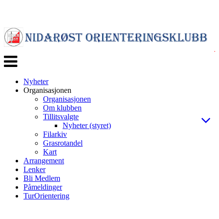
Veksle
navigasjon
Nyheter
Organisasjonen
Organisasjonen
Om klubben
Tillitsvalgte
Nyheter (styret)
Filarkiv
Grasrotandel
Kart
Arrangement
Lenker
Bli Medlem
Påmeldinger
TurOrientering