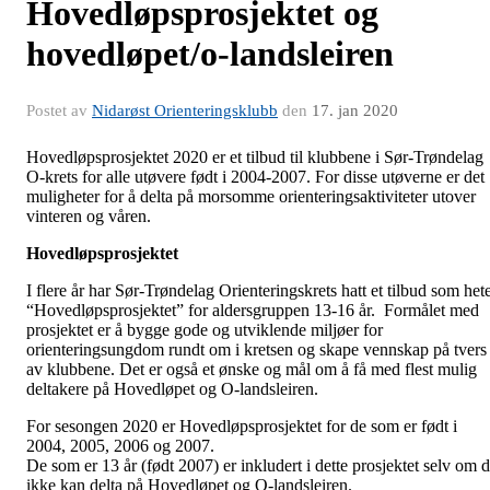
Hovedløpsprosjektet og
hovedløpet/o-landsleiren
Postet av
Nidarøst Orienteringsklubb
den
17. jan 2020
Hovedløpsprosjektet 2020 er et tilbud til klubbene i Sør-Trøndelag
O-krets for alle utøvere født i 2004-2007. For disse utøverne er det
muligheter for å delta på morsomme orienteringsaktiviteter utover
vinteren og våren.
Hovedløpsprosjektet
I flere år har Sør-Trøndelag Orienteringskrets hatt et tilbud som het
“Hovedløpsprosjektet” for aldersgruppen 13-16 år. Formålet med
prosjektet er å bygge gode og utviklende miljøer for
orienteringsungdom rundt om i kretsen og skape vennskap på tvers
av klubbene. Det er også et ønske og mål om å få med flest mulig
deltakere på Hovedløpet og O-landsleiren.
For sesongen 2020 er Hovedløpsprosjektet for de som er født i
2004, 2005, 2006 og 2007.
De som er 13 år (født 2007) er inkludert i dette prosjektet selv om 
ikke kan delta på Hovedløpet og O-landsleiren.