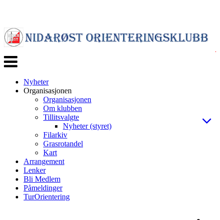
Veksle
navigasjon
Nyheter
Organisasjonen
Organisasjonen
Om klubben
Tillitsvalgte
Nyheter (styret)
Filarkiv
Grasrotandel
Kart
Arrangement
Lenker
Bli Medlem
Påmeldinger
TurOrientering