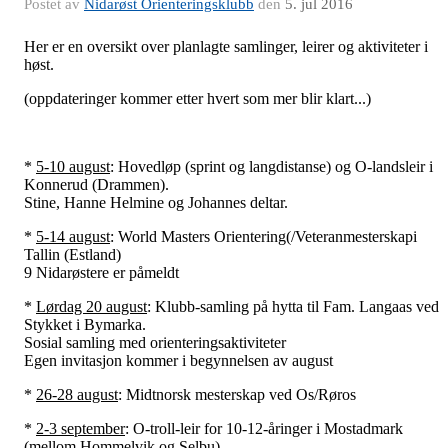
Postet av
Nidarøst Orienteringsklubb
den
5. jul 2016
Her er en oversikt over planlagte samlinger, leirer og aktiviteter i
høst.
(oppdateringer kommer etter hvert som mer blir klart...)
*
5-10 august
: Hovedløp (sprint og langdistanse) og O-landsleir i
Konnerud (Drammen).
Stine, Hanne Helmine og Johannes deltar.
*
5-14 august
: World Masters Orientering(/Veteranmesterskapi
Tallin (Estland)
9 Nidarøstere er påmeldt
*
Lørdag 20 august
: Klubb-samling på hytta til Fam. Langaas ved
Stykket i Bymarka.
Sosial samling med orienteringsaktiviteter
Egen invitasjon kommer i begynnelsen av august
*
26-28 august
: Midtnorsk mesterskap ved Os/Røros
*
2-3 september
: O-troll-leir for 10-12-åringer i Mostadmark
(mellom Hommelvik og Selbu)