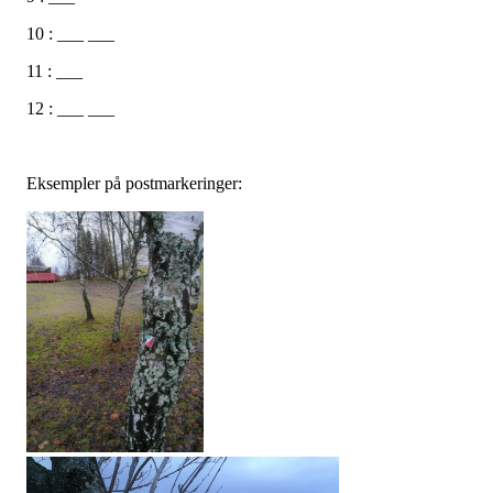
10 : ___ ___
11 : ___
12 : ___ ___
Eksempler på postmarkeringer: