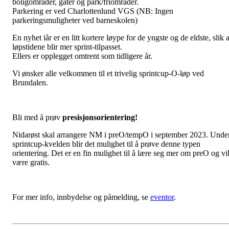
boligområder, gater og park/friområder.
Parkering er ved Charlottenlund VGS (NB: Ingen
parkeringsmuligheter ved barneskolen)
En nyhet iår er en litt kortere løype for de yngste og de eldste, slik a
løpstidene blir mer sprint-tilpasset.
Ellers er opplegget omtrent som tidligere år.
Vi ønsker alle velkommen til et trivelig sprintcup-O-løp ved
Brundalen.
Bli med å prøv
presisjonsorientering!
Nidarøst skal arrangere NM i preO/tempO i september 2023. Unde
sprintcup-kvelden blir det mulighet til å prøve denne typen
orientering. Det er en fin mulighet til å lære seg mer om preO og vi
være gratis.
For mer info, innbydelse og påmelding, se
eventor
.