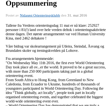
Oppsummering
Postet av
Nidarøst Orienteringsklubb
den
31. mai 2016
Tallene fra Verdens orienteringsdag 11 mai er nå klare: 252927
personer i 81(!) land over hele verden deltok i orienteringsaktivitete
denne dagen. Det største arrangementet var ved Human University 
Kina, med 2462 deltakere !
Våre bidrag var skolearrangement på Utleira, Steindal, Åsvang og
Brundalen skoler og treningskvelden på Lohove.
Fra arrangementets hjemmeside:
"On Wednesday May 11th 2016, the first ever World Orienteering
Day took place all ov
...
er the world. It proved to be a great success,
with more than 250 000 participants taking part in a global
orienteering event.
From South Africa to Hong Kong, from Greenland to New
Caledonia, from Ecuador to Ukraine, hundreds of thousands of
youngsters participated in World Orienteering Day. Following the
idea “Think globally, act locally”, people took part in locally
organised orienteering events, and together celebrated the biggest
world-wide orienteering event ever.
– World Orienteering Day has demonstrated that we are truly a