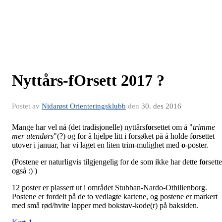
Nyttårs-fOrsett 2017 ?
Postet av
Nidarøst Orienteringsklubb
den
30. des 2016
Mange har vel nå (det tradisjonelle) nyttårsf
o
rsettet om å "
trimme
mer utendørs
"(?) og for å hjelpe litt i forsøket på å holde f
o
rsettet
utover i januar, har vi laget en liten trim-mulighet med
o
-poster.
(Postene er naturligvis tilgjengelig for de som ikke har dette f
o
rsette
også :) )
12 poster er plassert ut i området Stubban-Nardo-Othilienborg.
Postene er fordelt på de to vedlagte kartene, og postene er markert
med små rød/hvite lapper med bokstav-kode(r) på baksiden.