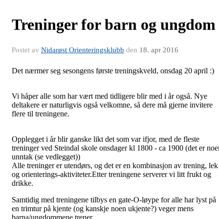
Treninger for barn og ungdom
Postet av
Nidarøst Orienteringsklubb
den
18. apr 2016
Det nærmer seg sesongens første treningskveld, onsdag 20 april :)
Vi håper alle som har vært med tidligere blir med i år også. Nye
deltakere er naturligvis også velkomne, så dere må gjerne invitere
flere til treningene.
Opplegget i år blir ganske likt det som var ifjor, med de fleste
treninger ved Steindal skole onsdager kl 1800 - ca 1900 (det er noe
unntak (se vedlegget))
Alle treninger er utendørs, og det er en kombinasjon av trening, lek
og orienterings-aktiviteter.Etter treningene serverer vi litt frukt og
drikke.
Samtidig med treningene tilbys en gate-O-løype for alle har lyst på
en trimtur på kjente (og kanskje noen ukjente?) veger mens
barna/ungdommene trener.