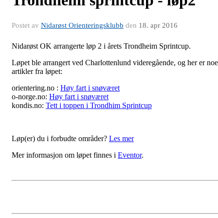
Trondheim sprintcup - løp2
Postet av
Nidarøst Orienteringsklubb
den
18. apr 2016
Nidarøst OK arrangerte løp 2 i årets Trondheim Sprintcup.
Løpet ble arrangert ved Charlottenlund videregående, og her er no
artikler fra løpet:
orientering.no :
Høy fart i snøværet
o-norge.no:
Høy fart i snøværet
kondis.no:
Tett i toppen i Trondhim Sprintcup
Løp(er) du i forbudte områder?
Les mer
Mer informasjon om løpet finnes i
Eventor
.