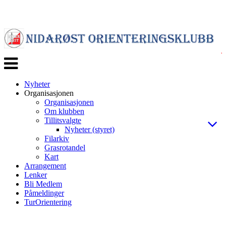
Veksle
navigasjon
Nyheter
Organisasjonen
Organisasjonen
Om klubben
Tillitsvalgte
Nyheter (styret)
Filarkiv
Grasrotandel
Kart
Arrangement
Lenker
Bli Medlem
Påmeldinger
TurOrientering