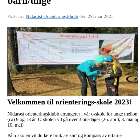
barn/unge
Postet av
Nidarøst Orienteringsklubb
den
29. mar 2023
Velkommen til orienterings-skole 2023!
Nidarøst orienteringsklubb arrangerer i vår o-skole for unge mello
(ca) 9 og 13 år. O-skolen vil gå over 3 onsdager (26. april, 3. mai o
10. mai)
På o-skolen vil du lære bruk av kart og kompass av erfarne