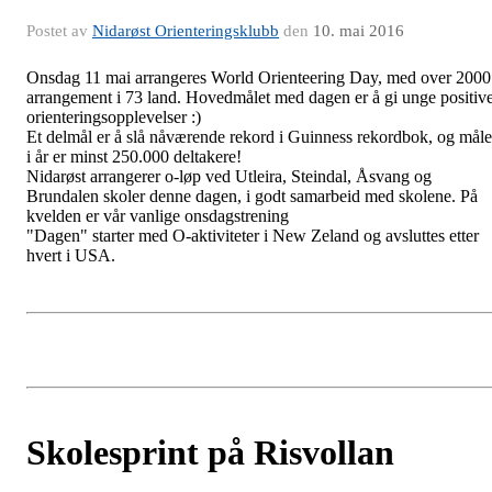
Postet av
Nidarøst Orienteringsklubb
den
10. mai 2016
Onsdag 11 mai arrangeres World Orienteering Day, med over 2000
arrangement i 73 land. Hovedmålet med dagen er å gi unge positiv
orienteringsopplevelser :)
Et delmål er å slå nåværende rekord i Guinness rekordbok, og måle
i år er minst 250.000 deltakere!
Nidarøst arrangerer o-løp ved Utleira, Steindal, Åsvang og
Brundalen skoler denne dagen, i godt samarbeid med skolene. På
kvelden er vår vanlige onsdagstrening
"Dagen" starter med O-aktiviteter i New Zeland og avsluttes etter
hvert i USA.
Skolesprint på Risvollan