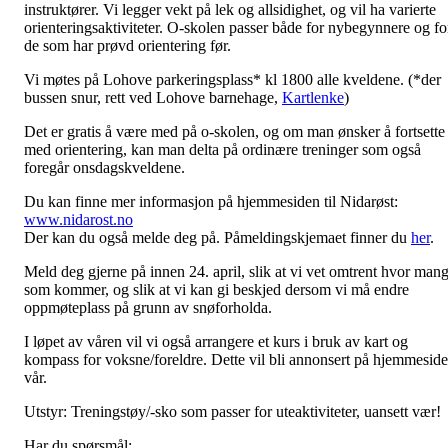
instruktører. Vi legger vekt på lek og allsidighet, og vil ha varierte
orienteringsaktiviteter. O-skolen passer både for nybegynnere og fo
de som har prøvd orientering før.
Vi møtes på Lohove parkeringsplass* kl 1800 alle kveldene. (*der
bussen snur, rett ved Lohove barnehage,
Kartlenke
)
Det er gratis å være med på o-skolen, og om man ønsker å fortsette
med orientering, kan man delta på ordinære treninger som også
foregår onsdagskveldene.
Du kan finne mer informasjon på hjemmesiden til Nidarøst:
www.nidarost.no
Der kan du også melde deg på. Påmeldingskjemaet finner du
her
.
Meld deg gjerne på innen 24. april, slik at vi vet omtrent hvor man
som kommer, og slik at vi kan gi beskjed dersom vi må endre
oppmøteplass på grunn av snøforholda.
I løpet av våren vil vi også arrangere et kurs i bruk av kart og
kompass for voksne/foreldre. Dette vil bli annonsert på hjemmesid
vår.
Utstyr: Treningstøy/-sko som passer for uteaktiviteter, uansett vær!
Har du spørsmål: