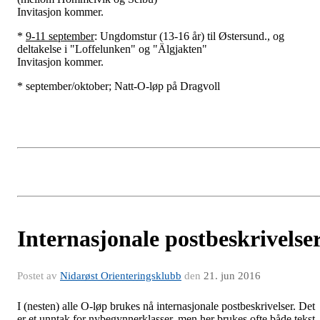
Invitasjon kommer.
*
9-11 september
: Ungdomstur (13-16 år) til Østersund., og
deltakelse i "Loffelunken" og "Älgjakten"
Invitasjon kommer.
* september/oktober; Natt-O-løp på Dragvoll
Internasjonale postbeskrivelse
Postet av
Nidarøst Orienteringsklubb
den
21. jun 2016
I (nesten) alle O-løp brukes nå internasjonale postbeskrivelser. Det
er et unntak for nybegynnerklasser, men her brukes ofte både tekst