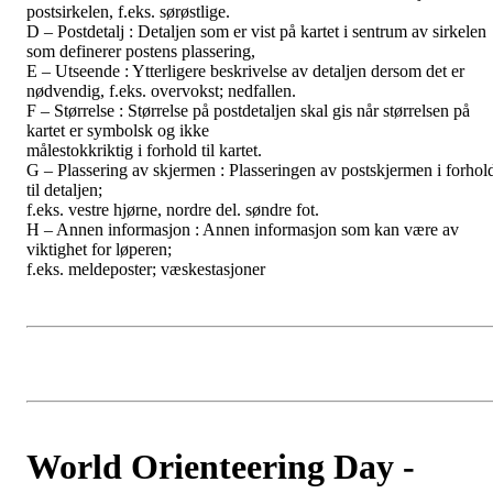
postsirkelen, f.eks. sørøstlige.
D – Postdetalj : Detaljen som er vist på kartet i sentrum av sirkelen
som definerer postens plassering,
E – Utseende : Ytterligere beskrivelse av detaljen dersom det er
nødvendig, f.eks. overvokst; nedfallen.
F – Størrelse : Størrelse på postdetaljen skal gis når størrelsen på
kartet er symbolsk og ikke
målestokkriktig i forhold til kartet.
G – Plassering av skjermen : Plasseringen av postskjermen i forhol
til detaljen;
f.eks. vestre hjørne, nordre del. søndre fot.
H – Annen informasjon : Annen informasjon som kan være av
viktighet for løperen;
f.eks. meldeposter; væskestasjoner
World Orienteering Day -