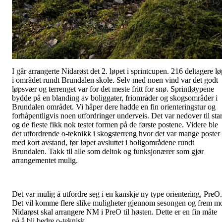
I går arrangerte Nidarøst det 2. løpet i sprintcupen. 216 deltagere lø
i området rundt Brundalen skole. Selv med noen vind var det godt
løpsvær og terrenget var for det meste fritt for snø. Sprintløypene
bydde på en blanding av boliggater, friområder og skogsområder i
Brundalen området. Vi håper dere hadde en fin orienteringstur og
forhåpentligvis noen utfordringer underveis. Det var nedover til star
og de fleste fikk nok testet formen på de første postene. Videre ble
det utfordrende o-teknikk i skogsterreng hvor det var mange poster
med kort avstand, før løpet avsluttet i boligområdene rundt
Brundalen. Takk til alle som deltok og funksjonærer som gjør
arrangementet mulig.
Det var mulig å utfordre seg i en kanskje ny type orientering, PreO.
Det vil komme flere slike muligheter gjennom sesongen og frem m
Nidarøst skal arrangere NM i PreO til høsten. Dette er en fin måte
på å bli bedre o-teknisk.