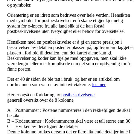
og symboler.
Orientering er en idrett som bedrives over hele verden. Hensikten
med symboler for postbeskrivelser er å skape et gjenkjennelig
system for o-løpere fra alle land slik at de kan forstå
postbeskrivelsene uten tvetydighet eller behov for oversettelse.
Hensikten med en postbeskrivelse er å gi en større presisjon i
beskrivelsen av detaljen posten er plassert på, og hvordan flagget er
plassert i forhold til detaljen, enn det kartet alene kan gi.
Beskrivelser og koder kan hjelpe med oppgaven, men skal ikke
være lengre eller mer kompliserte enn det som er nødvendig for å
finne posten.
Det er 40 år siden de ble tatt i bruk, og her er en artikkel om
nordmannen som var en av initiavtivtakerne:
les mer
Her er også en forklaring av
postbeskrivelsene
.
generell oversikt over de 8 kolonne
A – Postnummer : Postene nummereres i den rekkefølgen de skal
besøke
B – Kodenummer : Kodenummeret skal være et tall større enn 30.
C – Hvilken av flere lignende detaljer
Denne kolonne brukes dersom det er flere liknende detaljer inne i