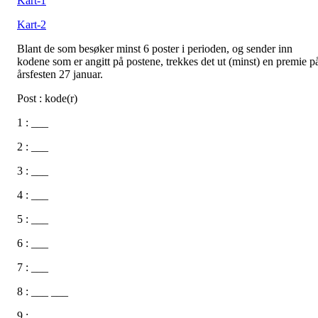
Kart-1
Kart-2
Blant de som besøker minst 6 poster i perioden, og sender inn
kodene som er angitt på postene, trekkes det ut (minst) en premie p
årsfesten 27 januar.
Post : kode(r)
1 : ___
2 : ___
3 : ___
4 : ___
5 : ___
6 : ___
7 : ___
8 : ___ ___
9 : ___