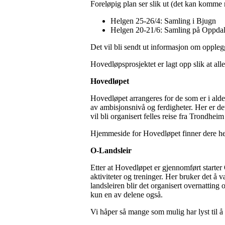
Foreløpig plan ser slik ut (det kan komme 
Helgen 25-26/4: Samling i Bjugn
Helgen 20-21/6: Samling på Oppda
Det vil bli sendt ut informasjon om opplegge
Hovedløpsprosjektet er lagt opp slik at all
Hovedløpet
Hovedløpet arrangeres for de som er i alde
av ambisjonsnivå og ferdigheter. Her er de
vil bli organisert felles reise fra Trondhei
Hjemmeside for Hovedløpet finner dere h
O-Landsleir
Etter at Hovedløpet er gjennomført starter 
aktiviteter og treninger. Her bruker det 
landsleiren blir det organisert overnattin
kun en av delene også.
Vi håper så mange som mulig har lyst til å