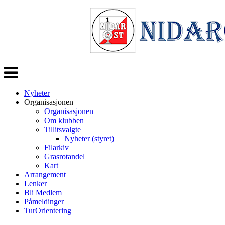
Veksle
navigasjon
Nyheter
Organisasjonen
Organisasjonen
Om klubben
Tillitsvalgte
Nyheter (styret)
Filarkiv
Grasrotandel
Kart
Arrangement
Lenker
Bli Medlem
Påmeldinger
TurOrientering