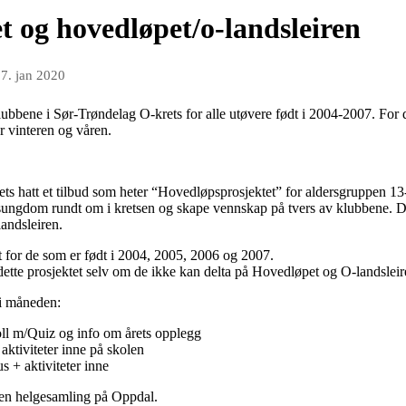
t og hovedløpet/o-landsleiren
7. jan 2020
lubbene i Sør-Trøndelag O-krets for alle utøvere født i 2004-2007. For d
r vinteren og våren.
rets hatt et tilbud som heter “Hovedløpsprosjektet” for aldersgruppen 1
gsungdom rundt om i kretsen og skape vennskap på tvers av klubbene. D
landsleiren.
 for de som er født i 2004, 2005, 2006 og 2007.
 dette prosjektet selv om de ikke kan delta på Hovedløpet og O-landsleir
 i måneden:
ll m/Quiz og info om årets opplegg
aktiviteter inne på skolen
 + aktiviteter inne
g en helgesamling på Oppdal.