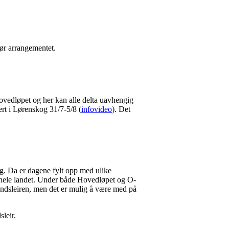
før arrangementet.
Hovedløpet og her kan alle delta uavhengig
ert i Lørenskog 31/7-5/8 (
infovideo
). Det
dag. Da er dagene fylt opp med ulike
a hele landet. Under både Hovedløpet og O-
landsleiren, men det er mulig å være med på
sleir.