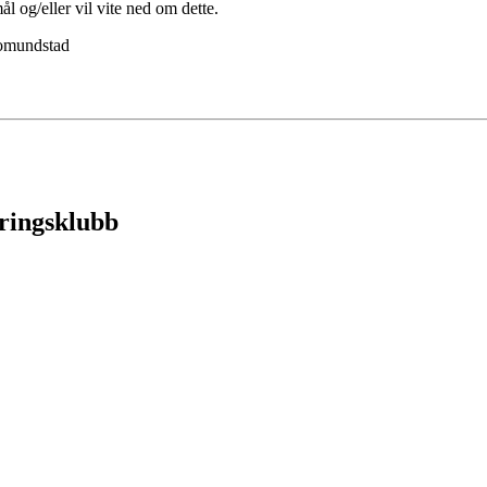
 og/eller vil vite ned om dette.
omundstad
eringsklubb