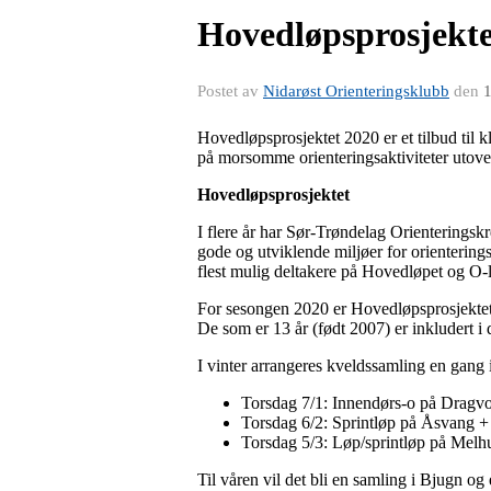
Hovedløpsprosjekte
Postet av
Nidarøst Orienteringsklubb
den
1
Hovedløpsprosjektet 2020 er et tilbud til k
på morsomme orienteringsaktiviteter utove
Hovedløpsprosjektet
I flere år har Sør-Trøndelag Orienteringsk
gode og utviklende miljøer for orienterin
flest mulig deltakere på Hovedløpet og O-
For sesongen 2020 er Hovedløpsprosjektet
De som er 13 år (født 2007) er inkludert i
I vinter arrangeres kveldssamling en gang
Torsdag 7/1: Innendørs-o på Dragvo
Torsdag 6/2: Sprintløp på Åsvang + 
Torsdag 5/3: Løp/sprintløp på Melhus
Til våren vil det bli en samling i Bjugn o