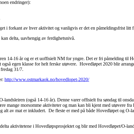
noen endringer):
l
t i forkant av hver aktivitet og vanligvis er det en påmeldingsfrist litt 
e kan delta, uavhengig av ferdighetsnivå.
ren 14-16 år og er et uoffisielt NM for yngre. Det er fri påmelding til 
t også egen klasse for helt ferske utøvere. Hovedløpet 2020 blir arrang
m fredag 31/7.
er:
http://www.ostmarkaok.no/hovedlopet-2020/
O-landsleiren (også 14-16 år). Denne varer offisielt fra søndag til ons
å være mange morsomme aktiviteter og man kan bli kjent med utøvere fr
g og alt av mat er inkludert. De fleste er med på både Hovedløpet og O-
 delta aktivitetene i Hovedløpsprosjektet og blir med Hovedløpet/O-land