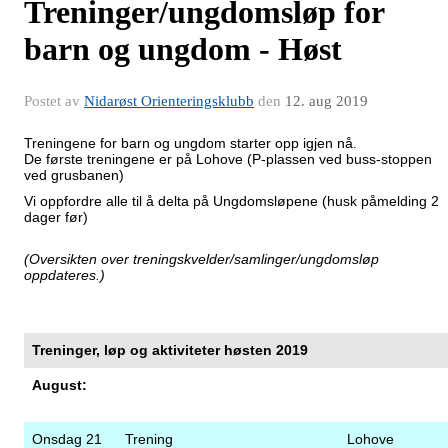
Treninger/ungdomsløp for
barn og ungdom - Høst
Postet av
Nidarøst Orienteringsklubb
den
12. aug 2019
Treningene for barn og ungdom starter opp igjen nå.
De første treningene er på Lohove (P-plassen ved buss-stoppen
ved grusbanen)
Vi oppfordre alle til å delta på Ungdomsløpene (husk påmelding 2
dager før)
(Oversikten over treningskvelder/samlinger/ungdomsløp
oppdateres.)
Treninger, løp og aktiviteter høsten 2019
August:
Onsdag 21
Trening
Lohove