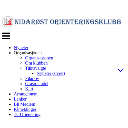
Veksle
navigasjon
Nyheter
Organisasjonen
Organisasjonen
Om klubben
Tillitsvalgte
Nyheter (styret)
Filarkiv
Grasrotandel
Kart
Arrangement
Lenker
Bli Medlem
Påmeldinger
TurOrientering