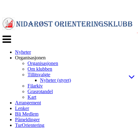
Veksle
navigasjon
Nyheter
Organisasjonen
Organisasjonen
Om klubben
Tillitsvalgte
Nyheter (styret)
Filarkiv
Grasrotandel
Kart
Arrangement
Lenker
Bli Medlem
Påmeldinger
TurOrientering