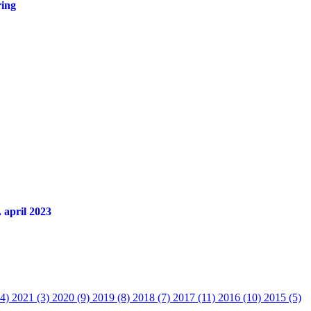
ring
 april 2023
14)
2021 (3)
2020 (9)
2019 (8)
2018 (7)
2017 (11)
2016 (10)
2015 (5)