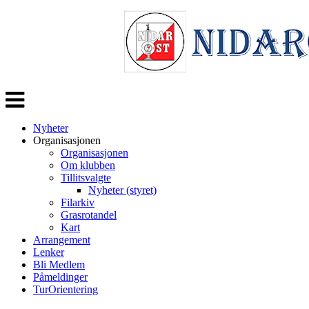
Veksle
navigasjon
Nyheter
Organisasjonen
Organisasjonen
Om klubben
Tillitsvalgte
Nyheter (styret)
Filarkiv
Grasrotandel
Kart
Arrangement
Lenker
Bli Medlem
Påmeldinger
TurOrientering