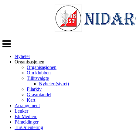
Veksle
navigasjon
Nyheter
Organisasjonen
Organisasjonen
Om klubben
Tillitsvalgte
Nyheter (styret)
Filarkiv
Grasrotandel
Kart
Arrangement
Lenker
Bli Medlem
Påmeldinger
TurOrientering