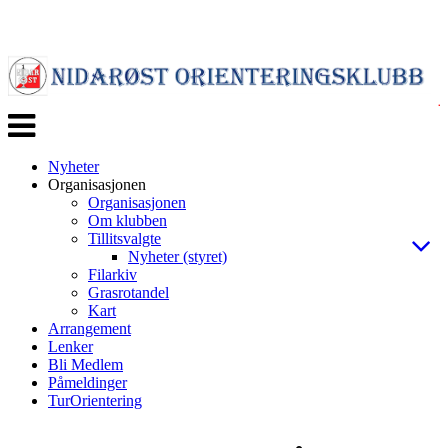
Veksle
navigasjon
Nyheter
Organisasjonen
Organisasjonen
Om klubben
Tillitsvalgte
Nyheter (styret)
Filarkiv
Grasrotandel
Kart
Arrangement
Lenker
Bli Medlem
Påmeldinger
TurOrientering