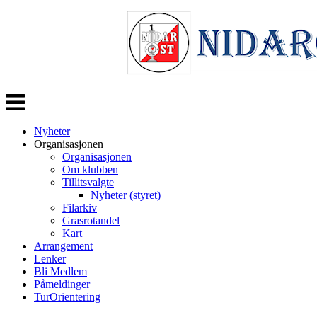
Veksle
navigasjon
Nyheter
Organisasjonen
Organisasjonen
Om klubben
Tillitsvalgte
Nyheter (styret)
Filarkiv
Grasrotandel
Kart
Arrangement
Lenker
Bli Medlem
Påmeldinger
TurOrientering