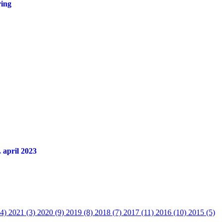
ring
 april 2023
14)
2021 (3)
2020 (9)
2019 (8)
2018 (7)
2017 (11)
2016 (10)
2015 (5)