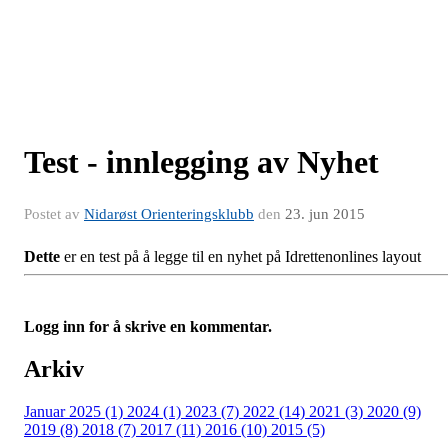
Test - innlegging av Nyhet
Postet av
Nidarøst Orienteringsklubb
den
23. jun 2015
Dette
er en test på å legge til en nyhet på Idrettenonlines layout
Logg inn for å skrive en kommentar.
Arkiv
Januar 2025 (1)
2024 (1)
2023 (7)
2022 (14)
2021 (3)
2020 (9)
2019 (8)
2018 (7)
2017 (11)
2016 (10)
2015 (5)