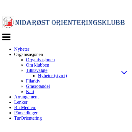
Veksle
navigasjon
Nyheter
Organisasjonen
Organisasjonen
Om klubben
Tillitsvalgte
Nyheter (styret)
Filarkiv
Grasrotandel
Kart
Arrangement
Lenker
Bli Medlem
Påmeldinger
TurOrientering