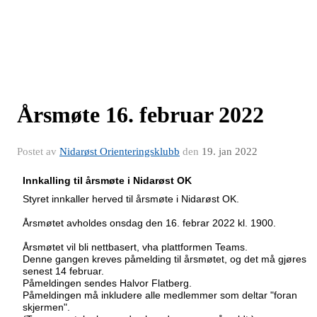
Årsmøte 16. februar 2022
Postet av
Nidarøst Orienteringsklubb
den
19. jan 2022
I
nn
ka
l
li
ng
t
i
l
å
r
s
m
ø
t
e
i
N
i
d
a
r
øs
t
OK
S
t
y
r
e
t
i
nnk
a
ll
e
r
h
er
v
e
d
t
i
l
å
r
s
m
ø
t
e
i
N
i
d
arø
s
t
O
K
.
Å
r
s
m
ø
t
e
t
a
vho
l
d
e
s
onsdag
d
e
n
16
.
febrar
2022
k
l
.
1
9
00
.
Årsmøtet vil bli nettbasert, vha plattformen Teams.
Denne gangen kreves påmelding til årsmøtet, og det må gjøres
senest 14 februar.
Påmeldingen sendes Halvor Flatberg.
Påmeldingen må inkludere alle medlemmer som deltar "foran
skjermen".