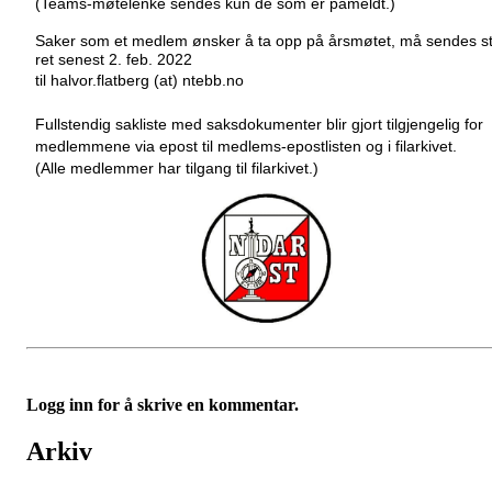
(Teams-møtelenke sendes kun de som er påmeldt.)
Sa
k
e
r
s
om
e
t
m
e
d
l
e
m
øn
s
k
e
r
å
t
a
opp
på
år
s
m
ø
t
e
t
,
må
s
e
nd
e
s
s
r
e
t
s
e
n
e
s
t
2
.
feb.
2022
t
i
l
h
a
l
vo
r
.
f
l
a
t
b
e
r
g
(at)
n
t
ebb
.
no
F
u
lls
t
e
nd
i
g
s
a
k
l
is
t
e
m
e
d
s
a
k
s
dokum
e
n
t
e
r
blir
g
j
o
r
t
t
ilg
j
e
n
g
e
l
i
g
f
or
m
e
d
l
e
mm
e
ne
via epost til medlems-epostlisten og i filarkivet.
(Alle medlemmer har tilgang til filarkivet.)
Logg inn for å skrive en kommentar.
Arkiv