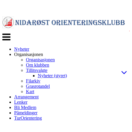
Veksle
navigasjon
Nyheter
Organisasjonen
Organisasjonen
Om klubben
Tillitsvalgte
Nyheter (styret)
Filarkiv
Grasrotandel
Kart
Arrangement
Lenker
Bli Medlem
Påmeldinger
TurOrientering