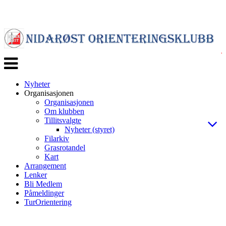
Veksle
navigasjon
Nyheter
Organisasjonen
Organisasjonen
Om klubben
Tillitsvalgte
Nyheter (styret)
Filarkiv
Grasrotandel
Kart
Arrangement
Lenker
Bli Medlem
Påmeldinger
TurOrientering