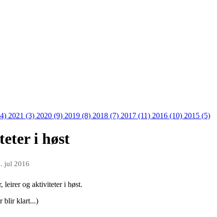
14)
2021 (3)
2020 (9)
2019 (8)
2018 (7)
2017 (11)
2016 (10)
2015 (5)
eter i høst
. jul 2016
leirer og aktiviteter i høst.
lir klart...)