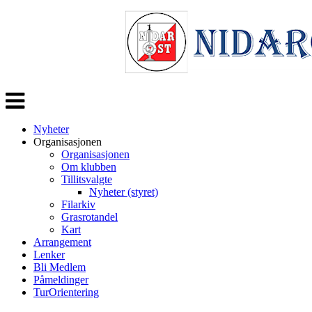
Veksle
navigasjon
Nyheter
Organisasjonen
Organisasjonen
Om klubben
Tillitsvalgte
Nyheter (styret)
Filarkiv
Grasrotandel
Kart
Arrangement
Lenker
Bli Medlem
Påmeldinger
TurOrientering