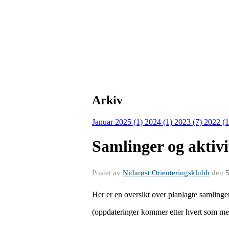
Arkiv
Januar 2025 (1)
2024 (1)
2023 (7)
2022 (
Samlinger og aktivit
Postet av
Nidarøst Orienteringsklubb
den
5
Her er en oversikt over planlagte samlinger, 
(oppdateringer kommer etter hvert som mer b