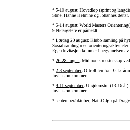
*
5-10 august
: Hovedløp (sprint og langd
Stine, Hanne Helmine og Johannes deltar.
*
5-14 august
: World Masters Orientering(
9 Nidarøstere er påmeldt
*
Lørdag 20 august
: Klubb-samling på hyt
Sosial samling med orienteringsaktiviteter
Egen invitasjon kommer i begynnelsen av
*
26-28 august
: Midtnorsk mesterskap ve
*
2-3 september
: O-troll-leir for 10-12-
Invitasjon kommer.
*
9-11 september
: Ungdomstur (13-16 år) t
Invitasjon kommer.
* september/oktober; Natt-O-løp på Dragv