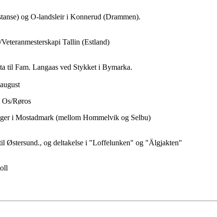
istanse) og O-landsleir i Konnerud (Drammen).
/Veteranmesterskapi Tallin (Estland)
ta til Fam. Langaas ved Stykket i Bymarka.
 august
d Os/Røros
åringer i Mostadmark (mellom Hommelvik og Selbu)
il Østersund., og deltakelse i "Loffelunken" og "Älgjakten"
oll