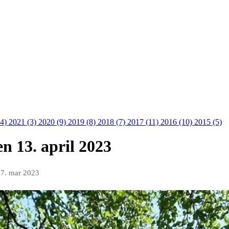
14)
2021 (3)
2020 (9)
2019 (8)
2018 (7)
2017 (11)
2016 (10)
2015 (5)
n 13. april 2023
7. mar 2023