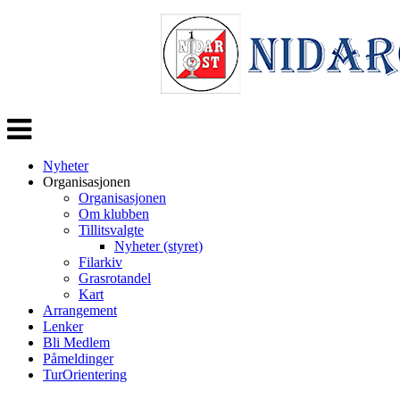
Veksle
navigasjon
Nyheter
Organisasjonen
Organisasjonen
Om klubben
Tillitsvalgte
Nyheter (styret)
Filarkiv
Grasrotandel
Kart
Arrangement
Lenker
Bli Medlem
Påmeldinger
TurOrientering