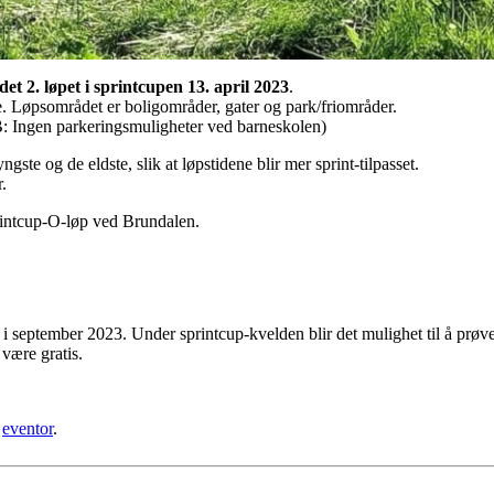
 det
2. løpet i sprintcupen 13. april 2023
.
. Løpsområdet er boligområder, gater og park/friområder.
: Ingen parkeringsmuligheter ved barneskolen)
yngste og de eldste, slik at løpstidene blir mer sprint-tilpasset.
r.
printcup-O-løp ved Brundalen.
 september 2023. Under sprintcup-kvelden blir det mulighet til å prøve 
 være gratis.
e
eventor
.