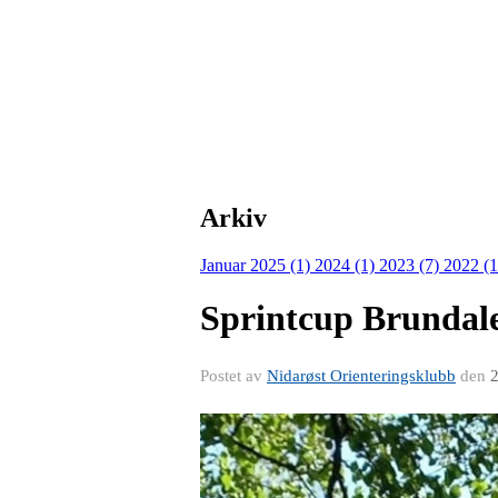
Arkiv
Januar 2025 (1)
2024 (1)
2023 (7)
2022 (
Sprintcup Brundale
Postet av
Nidarøst Orienteringsklubb
den
2