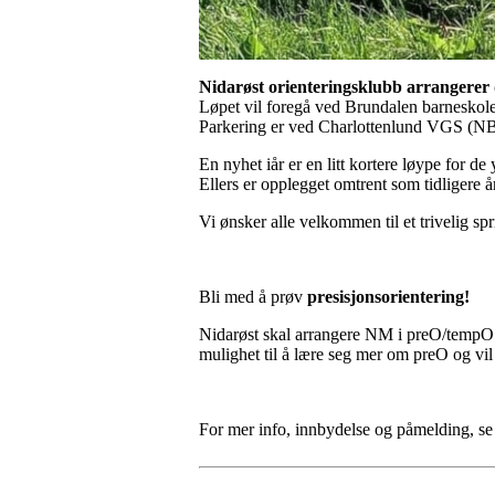
Nidarøst orienteringsklubb arrangerer
Løpet vil foregå ved Brundalen barneskole
Parkering er ved Charlottenlund VGS (NB
En nyhet iår er en litt kortere løype for de 
Ellers er opplegget omtrent som tidligere å
Vi ønsker alle velkommen til et trivelig s
Bli med å prøv
presisjonsorientering!
Nidarøst skal arrangere NM i preO/tempO i
mulighet til å lære seg mer om preO og vil
For mer info, innbydelse og påmelding, s