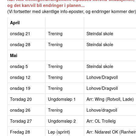
og det kan/vil bli endringer i planen...
(Vi fortsetter med ukentlige info-eposter, og endringer kommer der
April
onsdag 21
Trening
Steindal skole
onsdag 28
Trening
Steindal skole
Mai
onsdag 5
Trening
Steindal skole
onsdag 12
Trening
Lohove/Dragvoll
onsdag 19
Trening
Lohove/Dragvoll
Torsdag 20
Ungdomsløp 1
Arr: Wing (Rotvoll, Lade)
onsdag 26
Trening
Lohove/dragvoll
Torsdag 27
Ungdomsløp 2
Arr: OL Trollelg
Fredag 28
Løp (sprint)
Arr: Nidarøst OK (Ranhei