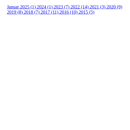
Januar 2025 (1)
2024 (1)
2023 (7)
2022 (14)
2021 (3)
2020 (9)
2019 (8)
2018 (7)
2017 (11)
2016 (10)
2015 (5)