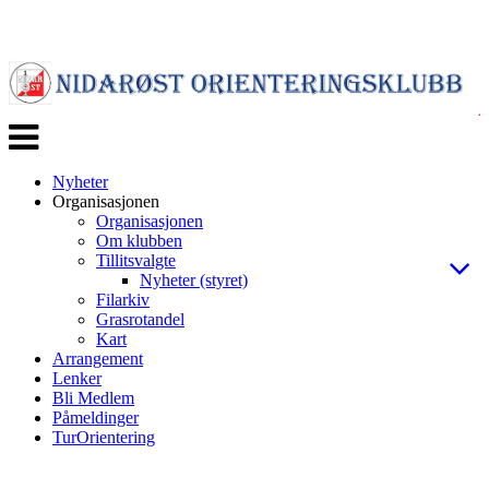
Veksle
navigasjon
Nyheter
Organisasjonen
Organisasjonen
Om klubben
Tillitsvalgte
Nyheter (styret)
Filarkiv
Grasrotandel
Kart
Arrangement
Lenker
Bli Medlem
Påmeldinger
TurOrientering