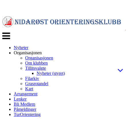
Veksle
navigasjon
Nyheter
Organisasjonen
Organisasjonen
Om klubben
Tillitsvalgte
Nyheter (styret)
Filarkiv
Grasrotandel
Kart
Arrangement
Lenker
Bli Medlem
Påmeldinger
TurOrientering