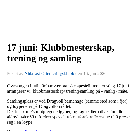
17 juni: Klubbmesterskap,
trening og samling
Postet av
Nidarøst Orienteringsklubb
den
13. jun 2020
O-sesongen hittil i år har vært ganske spesiell, men onsdag 17 juni
arrangerer vi klubbmesterskap/ trening/samling på «vanlig» måte.
Samlingsplass er ved Dragvoll barnehage (samme sted som i fjor),
og løypene er på Dragvollområdet.
Det blir korte/sprintpregede løyper, og løypealternativer for alle
aldre/nivåer.Vi utfordrer spesielt rekruttforeldre/foresatte til å prøve
seg i en løype.