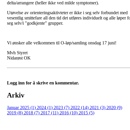
delta/arrangere (heller ikke ved milde symptomer).
Utøvelse av orienteringsaktivteter er ikke i seg selv forbundet med
vesentlig smittefare all den tid det utføres individuelt og alle løper f
seg selv/i "godkjente" grupper.
Vi ønsker alle velkommen til O-løp/samling onsdag 17 juni!
Mvh Styret
Nidarøst OK
Logg inn for å skrive en kommentar.
Arkiv
Januar 2025 (1)
2024 (1)
2023 (7)
2022 (14)
2021 (3)
2020 (9)
2019 (8)
2018 (7)
2017 (11)
2016 (10)
2015 (5)