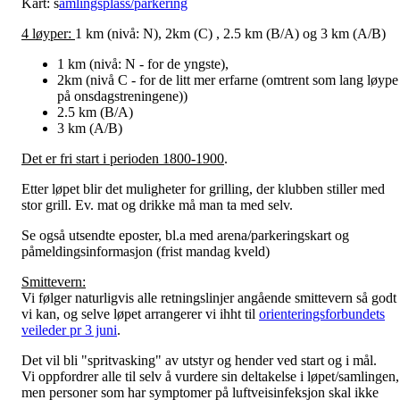
Kart: s
amlingsplass/parkering
4 løyper:
1 km (nivå: N), 2km (C) , 2.5 km (B/A) og 3 km (A/B)
1 km (nivå: N - for de yngste),
2km (nivå C - for de litt mer erfarne (omtrent som lang løype
på onsdagstreningene))
2.5 km (B/A)
3 km (A/B)
Det er fri start i perioden
1800-1900
.
Etter løpet blir det muligheter for grilling, der klubben stiller med
stor grill. Ev. mat og drikke må man ta med selv.
Se også utsendte eposter, bl.a med arena/parkeringskart og
påmeldingsinformasjon (frist mandag kveld)
Smittevern:
Vi følger naturligvis alle retningslinjer angående smittevern så godt
vi kan, og selve løpet arrangerer vi ihht til
orienteringsforbundets
veileder pr 3 juni
.
Det vil bli "spritvasking" av utstyr og hender ved start og i mål.
Vi oppfordrer alle til selv å vurdere sin deltakelse i løpet/samlingen,
men personer som har symptomer på luftveisinfeksjon skal ikke