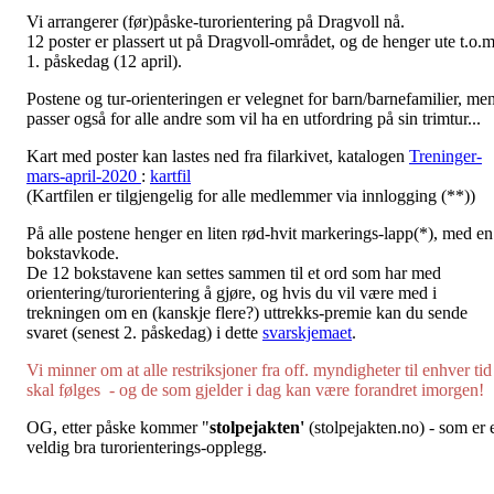
Vi arrangerer (før)påske-turorientering på Dragvoll nå.
12 poster er plassert ut på Dragvoll-området, og de henger ute t.o.
1. påskedag (12 april).
Postene og tur-orienteringen er velegnet for barn/barnefamilier, me
passer også for alle andre som vil ha en utfordring på sin trimtur...
Kart med poster kan lastes ned fra filarkivet, katalogen
Treninger-
mars-april-2020
:
kartfil
(Kartfilen er tilgjengelig for alle medlemmer via innlogging (**))
På alle postene henger en liten rød-hvit markerings-lapp(*), med en
bokstavkode.
De 12 bokstavene kan settes sammen til et ord som har med
orientering/turorientering å gjøre, og hvis du vil være med i
trekningen om en (kanskje flere?) uttrekks-premie kan du sende
svaret (senest 2. påskedag) i dette
svarskjemaet
.
Vi minner om at alle restriksjoner fra off. myndigheter til enhver tid
skal følges - og de som gjelder i dag kan være forandret imorgen!
OG, etter påske kommer "
stolpejakten'
(stolpejakten.no) - som er 
veldig bra turorienterings-opplegg.