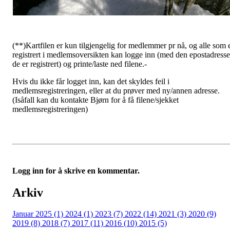
(**)Kartfilen er kun tilgjengelig for medlemmer pr nå, og alle som 
registrert i medlemsoversikten kan logge inn (med den epostadress
de er registrert) og printe/laste ned filene.-
Hvis du ikke får logget inn, kan det skyldes feil i
medlemsregistreringen, eller at du prøver med ny/annen adresse.
(Isåfall kan du kontakte Bjørn for å få filene/sjekket
medlemsregistreringen)
Logg inn for å skrive en kommentar.
Arkiv
Januar 2025 (1)
2024 (1)
2023 (7)
2022 (14)
2021 (3)
2020 (9)
2019 (8)
2018 (7)
2017 (11)
2016 (10)
2015 (5)