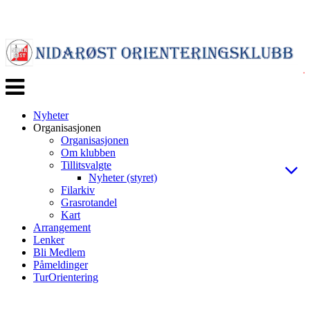
Veksle
navigasjon
Nyheter
Organisasjonen
Organisasjonen
Om klubben
Tillitsvalgte
Nyheter (styret)
Filarkiv
Grasrotandel
Kart
Arrangement
Lenker
Bli Medlem
Påmeldinger
TurOrientering