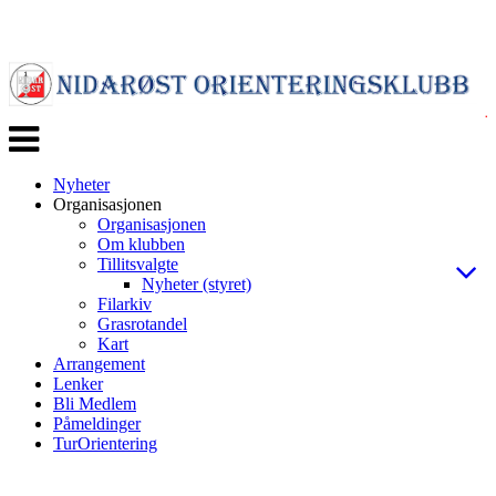
Veksle
navigasjon
Nyheter
Organisasjonen
Organisasjonen
Om klubben
Tillitsvalgte
Nyheter (styret)
Filarkiv
Grasrotandel
Kart
Arrangement
Lenker
Bli Medlem
Påmeldinger
TurOrientering