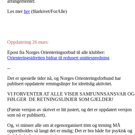
arrangementer.
Les mer
her
(filarkivet/ForAlle)
Oppdatering 26 mars:
Epost fra Norges Orienteringsorbud til alle klubber:
Orienteringsidretten bidrar til redusert smittespredning
--
Det er spesielle tider nå, og Norges Orienteringsforbund har
publisert oppdaterte retningslinjer for idrettslig aktivitet.
VI FORVENTER AT ALLE VISER SAMFUNNSANSVAR OG
FØLGER DE RETNINGSLINJER SOM GJELDER!
(Første versjon av skrivet er litt justert, og det er oppdatert versjon
som nå er publisert).
Og, vi minner alle om at egenorganisert trim og trening MÅ
opprettholdes så langt det er mulig; Det er bra både for psykisk og