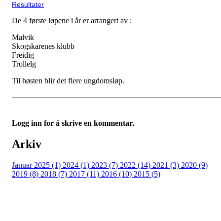
Resultater
De 4 første løpene i år er arrangert av :
Malvik
Skogskarenes klubb
Freidig
Trollelg
Til høsten blir det flere ungdomsløp.
Logg inn for å skrive en kommentar.
Arkiv
Januar 2025 (1)
2024 (1)
2023 (7)
2022 (14)
2021 (3)
2020 (9)
2019 (8)
2018 (7)
2017 (11)
2016 (10)
2015 (5)