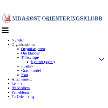
Veksle
navigasjon
Nyheter
Organisasjonen
Organisasjonen
Om klubben
Tillitsvalgte
Nyheter (styret)
Filarkiv
Grasrotandel
Kart
Arrangement
Lenker
Bli Medlem
Påmeldinger
TurOrientering