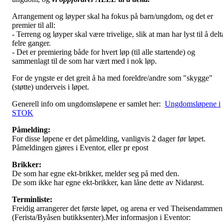
Arrangement og løyper skal ha fokus på barn/ungdom, og det er
premier til all:
- Terreng og løyper skal være trivelige, slik at man har lyst til å delt
felre ganger.
- Det er premiering både for hvert løp (til alle startende) og
sammenlagt til de som har vært med i nok løp.
For de yngste er det greit å ha med foreldre/andre som "skygge"
(støtte) underveis i løpet.
Generell info om ungdomsløpene er samlet her:
Ungdomsløpene i
STOK
Påmelding:
For disse løpene er det påmelding, vanligvis 2 dager før løpet.
Påmeldingen gjøres i Eventor, eller pr epost
Brikker:
De som har egne ekt-brikker, melder seg på med den.
De som ikke har egne ekt-brikker, kan låne dette av Nidarøst.
Terminliste:
Freidig arrangerer det første løpet, og arena er ved Theisendammen
(Ferista/Byåsen butikksenter).Mer informasjon i Eventor: