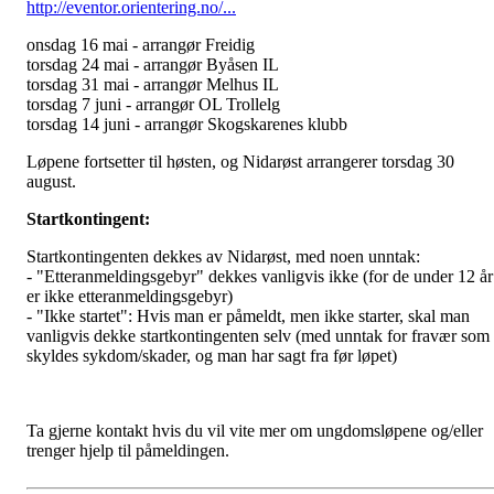
http://eventor.orientering.no/...
onsdag 16 mai - arrangør Freidig
torsdag 24 mai - arrangør Byåsen IL
torsdag 31 mai - arrangør Melhus IL
torsdag 7 juni - arrangør OL Trollelg
torsdag 14 juni - arrangør Skogskarenes klubb
Løpene fortsetter til høsten, og Nidarøst arrangerer torsdag 30
august.
Startkontingent:
Startkontingenten dekkes av Nidarøst, med noen unntak:
- "Etteranmeldingsgebyr" dekkes vanligvis ikke (for de under 12 år
er ikke etteranmeldingsgebyr)
- "Ikke startet": Hvis man er påmeldt, men ikke starter, skal man
vanligvis dekke startkontingenten selv (med unntak for fravær som
skyldes sykdom/skader, og man har sagt fra før løpet)
Ta gjerne kontakt hvis du vil vite mer om ungdomsløpene og/eller
trenger hjelp til påmeldingen.