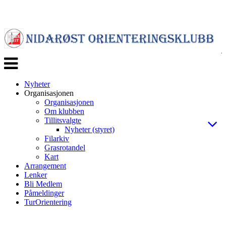
Veksle
navigasjon
Nyheter
Organisasjonen
Organisasjonen
Om klubben
Tillitsvalgte
Nyheter (styret)
Filarkiv
Grasrotandel
Kart
Arrangement
Lenker
Bli Medlem
Påmeldinger
TurOrientering