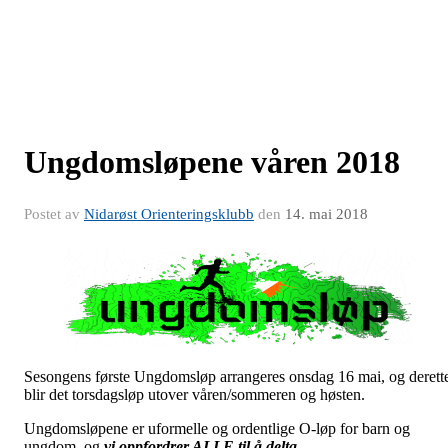
Ungdomsløpene våren 2018
Postet av
Nidarøst Orienteringsklubb
den
14. mai 2018
Sesongens første Ungdomsløp arrangeres onsdag 16 mai, og derett
blir det torsdagsløp utover våren/sommeren og høsten.
Ungdomsløpene er uformelle og ordentlige O-løp for barn og
ungdom, og
vi oppfordrer ALLE til å delta.