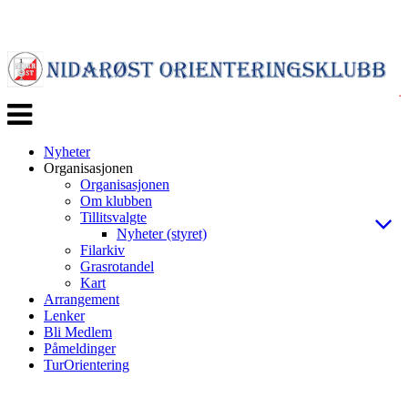
Veksle
navigasjon
Nyheter
Organisasjonen
Organisasjonen
Om klubben
Tillitsvalgte
Nyheter (styret)
Filarkiv
Grasrotandel
Kart
Arrangement
Lenker
Bli Medlem
Påmeldinger
TurOrientering