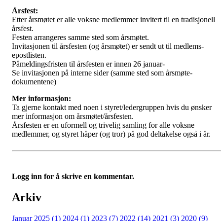
Årsfest:
Etter årsmøtet er alle voksne medlemmer invitert til en tradisjonell
årsfest.
Festen arrangeres samme sted som årsmøtet.
Invitasjonen til årsfesten (og årsmøtet) er sendt ut til medlems-
epostlisten.
Påmeldingsfristen til årsfesten er innen 26 januar-
Se invitasjonen på interne sider (samme sted som årsmøte-
dokumentene)
Mer informasjon:
Ta gjerne kontakt med noen i styret/ledergruppen hvis du ønsker
mer informasjon om årsmøtet/årsfesten.
Årsfesten er en uformell og trivelig samling for alle voksne
medlemmer, og styret håper (og tror) på god deltakelse også i år.
Logg inn for å skrive en kommentar.
Arkiv
Januar 2025 (1)
2024 (1)
2023 (7)
2022 (14)
2021 (3)
2020 (9)