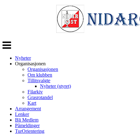
Veksle
navigasjon
Nyheter
Organisasjonen
Organisasjonen
Om klubben
Tillitsvalgte
Nyheter (styret)
Filarkiv
Grasrotandel
Kart
Arrangement
Lenker
Bli Medlem
Påmeldinger
TurOrientering