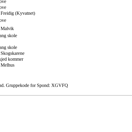
ove
ove
 Freidig (Kyvatnet)
ove
 Malvik
ang skole
ang skole
 Skogskarene
kjed kommer
 Melhus
Spond. Gruppekode for Spond: XGVFQ