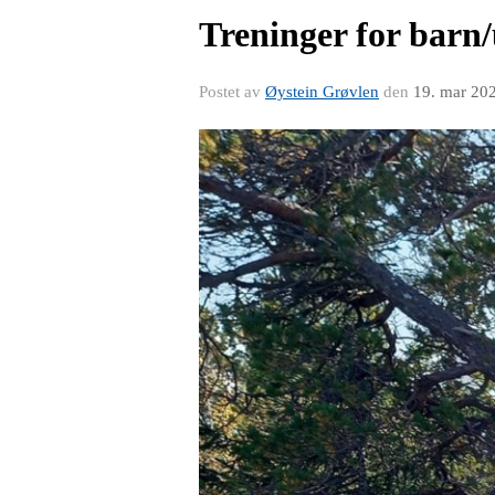
Treninger for barn
Postet av
Øystein Grøvlen
den
19. mar 20