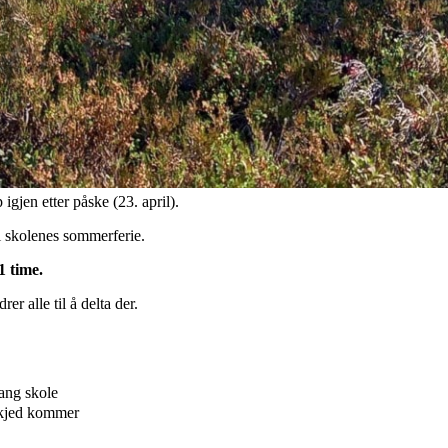
gjen etter påske (23. april).
l skolenes sommerferie.
1 time.
er alle til å delta der.
ang skole
kjed kommer