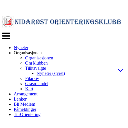
Veksle
navigasjon
Nyheter
Organisasjonen
Organisasjonen
Om klubben
Tillitsvalgte
Nyheter (styret)
Filarkiv
Grasrotandel
Kart
Arrangement
Lenker
Bli Medlem
Påmeldinger
TurOrientering