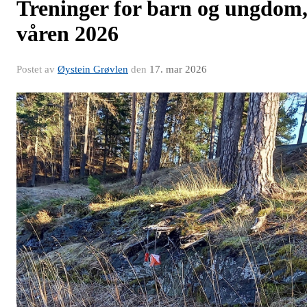
Treninger for barn og ungdom
våren 2026
Postet av
Øystein Grøvlen
den
17. mar 2026