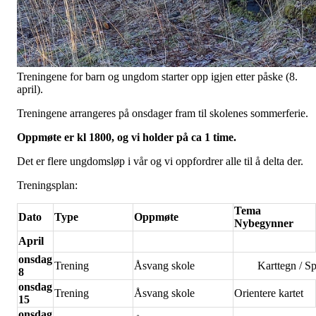
Treningene for barn og ungdom starter opp igjen etter påske (8.
april).
Treningene arrangeres på onsdager fram til skolenes sommerferie.
Oppmøte er kl 1800, og vi holder på ca 1 time.
Det er flere ungdomsløp i vår og vi oppfordrer alle til å delta der.
Treningsplan:
Tema
Dato
Type
Oppmøte
Nybegynner
April
onsdag
Trening
Åsvang skole
Karttegn / Sp
8
onsdag
Trening
Åsvang skole
Orientere kartet
15
onsdag