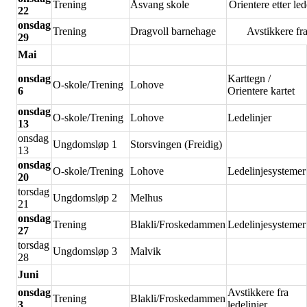
Trening
Åsvang skole
Orientere etter le
22
onsdag
Trening
Dragvoll barnehage
Avstikkere fra
29
Mai
onsdag
Karttegn /
O-skole/Trening
Lohove
6
Orientere kartet
onsdag
O-skole/Trening
Lohove
Ledelinjer
13
onsdag
Ungdomsløp 1
Storsvingen (Freidig)
13
onsdag
O-skole/Trening
Lohove
Ledelinjesystemer
20
torsdag
Ungdomsløp 2
Melhus
21
onsdag
Trening
Blakli/Froskedammen
Ledelinjesystemer
27
torsdag
Ungdomsløp 3
Malvik
28
Juni
onsdag
Avstikkere fra
Trening
Blakli/Froskedammen
3
ledelinjer