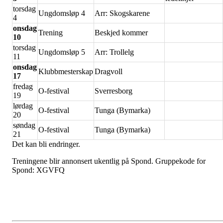
torsdag
Ungdomsløp 4
Arr: Skogskarene
4
onsdag
Trening
Beskjed kommer
10
torsdag
Ungdomsløp 5
Arr: Trollelg
11
onsdag
Klubbmesterskap
Dragvoll
17
fredag
O-festival
Sverresborg
19
lørdag
O-festival
Tunga (Bymarka)
20
søndag
O-festival
Tunga (Bymarka)
21
Det kan bli endringer.
Treningene blir annonsert ukentlig på Spond. Gruppekode for
Spond: XGVFQ