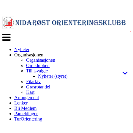
Veksle
navigasjon
Nyheter
Organisasjonen
Organisasjonen
Om klubben
Tillitsvalgte
Nyheter (styret)
Filarkiv
Grasrotandel
Kart
Arrangement
Lenker
Bli Medlem
Påmeldinger
TurOrientering