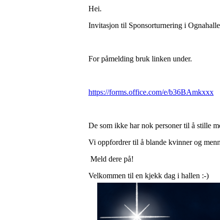
Hei.
Invitasjon til Sponsorturnering i Ognahall
For påmelding bruk linken under.
https://forms.office.com/e/b36BAmkxxx
De som ikke har nok personer til å stille m
Vi oppfordrer til å blande kvinner og men
Meld dere på!
Velkommen til en kjekk dag i hallen :-)