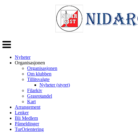
Veksle
navigasjon
Nyheter
Organisasjonen
Organisasjonen
Om klubben
Tillitsvalgte
Nyheter (styret)
Filarkiv
Grasrotandel
Kart
Arrangement
Lenker
Bli Medlem
Påmeldinger
TurOrientering