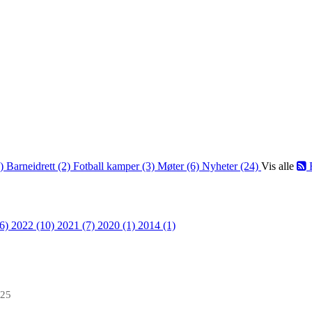
2)
Barneidrett (2)
Fotball kamper (3)
Møter (6)
Nyheter (24)
Vis alle
36)
2022 (10)
2021 (7)
2020 (1)
2014 (1)
025