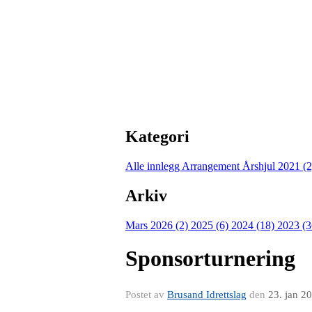
Kategori
Alle innlegg
Arrangement Årshjul 2021 (
Arkiv
Mars 2026 (2)
2025 (6)
2024 (18)
2023 (
Sponsorturnering
Postet av
Brusand Idrettslag
den
23. jan 2