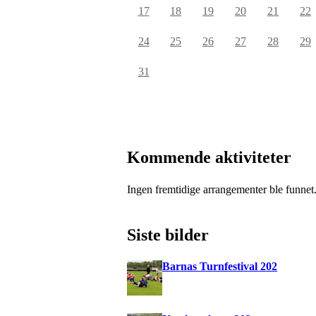
17
18
19
20
21
22
24
25
26
27
28
29
31
Kommende aktiviteter
Ingen fremtidige arrangementer ble funnet
Siste bilder
Barnas Turnfestival 202