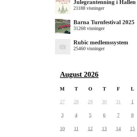
Julegrantenning i Hallen
21188 visninger
Barna Turnfestival 2025
31268 visninger
Rubic medlemssystem
25460 visninger
August 2026
M
T
O
T
F
L
27
28
29
30
31
1
3
4
5
6
7
8
10
11
12
13
14
15