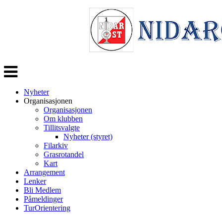
Veksle
navigasjon
Nyheter
Organisasjonen
Organisasjonen
Om klubben
Tillitsvalgte
Nyheter (styret)
Filarkiv
Grasrotandel
Kart
Arrangement
Lenker
Bli Medlem
Påmeldinger
TurOrientering