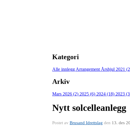
Kategori
Alle innlegg
Arrangement Årshjul 2021 (
Arkiv
Mars 2026 (2)
2025 (6)
2024 (18)
2023 (
Nytt solcelleanlegg
Postet av
Brusand Idrettslag
den
13. des 2