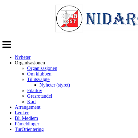
Veksle
navigasjon
Nyheter
Organisasjonen
Organisasjonen
Om klubben
Tillitsvalgte
Nyheter (styret)
Filarkiv
Grasrotandel
Kart
Arrangement
Lenker
Bli Medlem
Påmeldinger
TurOrientering