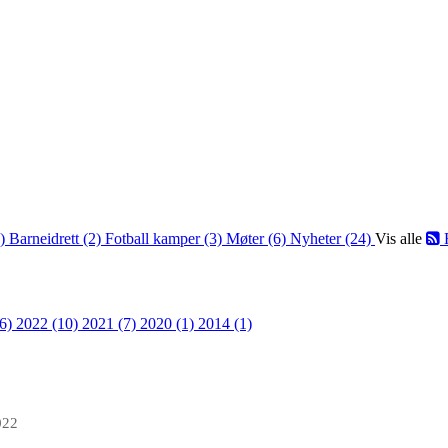
2)
Barneidrett (2)
Fotball kamper (3)
Møter (6)
Nyheter (24)
Vis alle
36)
2022 (10)
2021 (7)
2020 (1)
2014 (1)
022