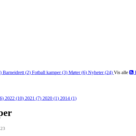
2)
Barneidrett (2)
Fotball kamper (3)
Møter (6)
Nyheter (24)
Vis alle
36)
2022 (10)
2021 (7)
2020 (1)
2014 (1)
per
023