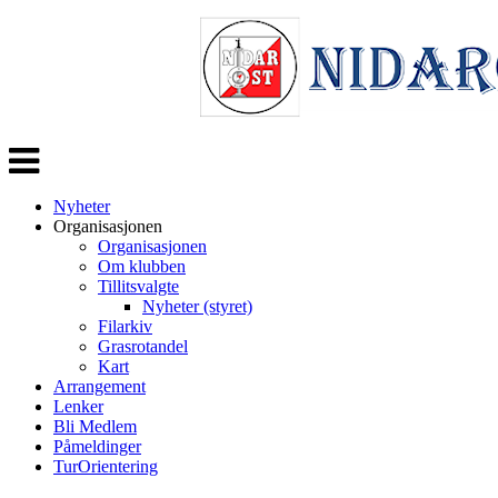
Veksle
navigasjon
Nyheter
Organisasjonen
Organisasjonen
Om klubben
Tillitsvalgte
Nyheter (styret)
Filarkiv
Grasrotandel
Kart
Arrangement
Lenker
Bli Medlem
Påmeldinger
TurOrientering