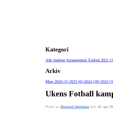
Kategori
Alle innlegg
Arrangement Årshjul 2021 (
Arkiv
Mars 2026 (2)
2025 (6)
2024 (18)
2023 (
Ukens Fotball kam
Postet av
Brusand Idrettslag
den
18. apr 2