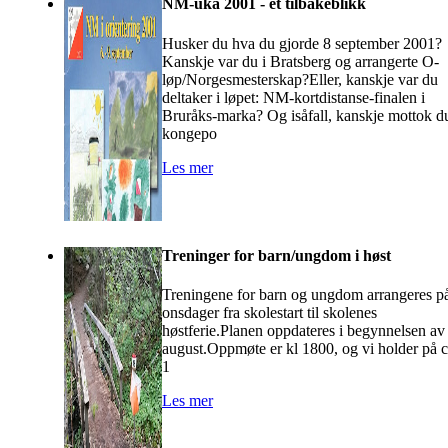
NM-uka 2001 - et tilbakeblikk
Husker du hva du gjorde 8 september 2001?
Kanskje var du i Bratsberg og arrangerte O-
løp/Norgesmesterskap?Eller, kanskje var du
deltaker i løpet: NM-kortdistanse-finalen i
Bruråks-marka? Og isåfall, kanskje mottok d
kongepo
Les mer
Treninger for barn/ungdom i høst
Treningene for barn og ungdom arrangeres p
onsdager fra skolestart til skolenes
høstferie.Planen oppdateres i begynnelsen av
august.Oppmøte er kl 1800, og vi holder på 
1
Les mer