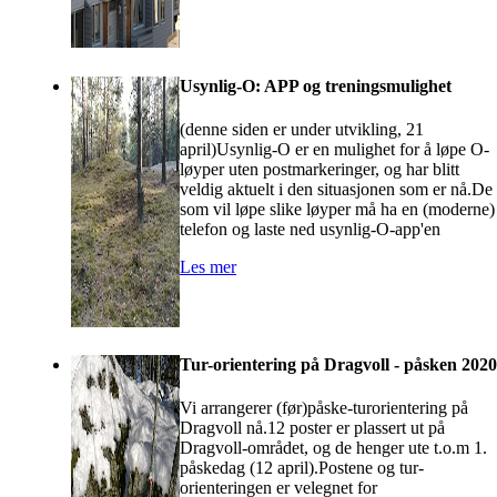
Usynlig-O: APP og treningsmulighet
(denne siden er under utvikling, 21
april)Usynlig-O er en mulighet for å løpe O-
løyper uten postmarkeringer, og har blitt
veldig aktuelt i den situasjonen som er nå.De
som vil løpe slike løyper må ha en (moderne)
telefon og laste ned usynlig-O-app'en
Les mer
Tur-orientering på Dragvoll - påsken 2020
Vi arrangerer (før)påske-turorientering på
Dragvoll nå.12 poster er plassert ut på
Dragvoll-området, og de henger ute t.o.m 1.
påskedag (12 april).Postene og tur-
orienteringen er velegnet for