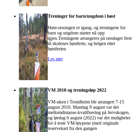
Treninger for barn/ungdom i høst
Høst-sesongen er igang, og treningene for
barn og ungdom starter nå opp
igjen.Treningene arrangeres på onsdager fre
til skolenes høstferie, og helgen etter
høstferien
Les mer
VM 2010 og treningsløp 2022
VM-uken i Trondheim ble arrangert 7-15
august 2010. Mandag 9 august var det
mellomdistanse-kvalifisering på Jervskogen,
og lørdag 6 august (2022) var det muligheter
for å teste VM-løypene (med originale
reservekart fra den gangen