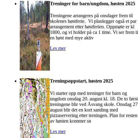
Treninger for barn/ungdom, høsten 2025
Treningene arrangeres på onsdager frem til
skolenes høstferie. Vi planlegger også et par
arrangement etter høstferien. Oppmøte er kl
1800, og vi holder på ca 1 time. Vi ser frem ti
en høst med mye aktiv
Les mer
Treningsoppstart, høsten 2025
Vi starter opp med treninger for barn og
ungdom onsdag 20. august kl. 18. De to først
treningene blir ved Åsvang skole. Onsdag 27
august blir det en kort samling med
pizzaservering etter treningen. Plan for resten
av høsten kommer sn
Les mer