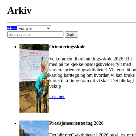
Arkiv
Søk!
Orienteringsskole
Velkommen til orienterings-skole 2026! Bli
med på tre kjekke onsdagskvelder fylt med
varierte orienteringsaktiviteter! Vi lærer litt o
kart og karttegn og om hvordan vi kan bruke
kartet til å finne fram dit vi skal. Det blir lagt
vekt p
Les mer
Presisjonsorientering 2026
Det blir preO-aktiviteter i 2026 også, og pr n