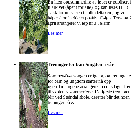
En liten oppsummering av løpet er publisert i
filarkivet (åpent for alle), og kan leses HER.
Takk for innsatsen til alle deltakere, og vi
håper dere hadde et positivt O-løp. Torsdag 
april arrangerer vi løp nr 3 i &arin
Les mer
Treninger for barn/ungdom i vår
Sommer-O-sesongen er igang, og treningene
for barn og ungdom starter nå opp
igjen.Treningene arrangeres på onsdager fre
til skolenes sommerferie. De første treningen
blir ved Steindal skole, deretter blir det noen
treninger på &
Les mer