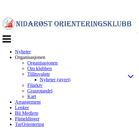
Veksle
navigasjon
Nyheter
Organisasjonen
Organisasjonen
Om klubben
Tillitsvalgte
Nyheter (styret)
Filarkiv
Grasrotandel
Kart
Arrangement
Lenker
Bli Medlem
Påmeldinger
TurOrientering