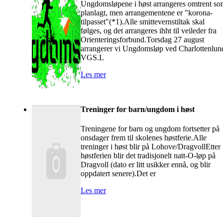
Ungdomsløpene i høst arrangeres omtrent s
planlagt, men arrangementene er "korona-
tilpasset"(*1).Alle smittevernstiltak skal
følges, og det arrangeres ihht til veileder fra
Orienteringsforbund.Torsdag 27 august
arrangerer vi Ungdomsløp ved Charlottenlun
VGS.L
Les mer
Treninger for barn/ungdom i høst
Treningene for barn og ungdom fortsetter på
onsdager frem til skolenes høstferie.Alle
treninger i høst blir på Lohove/DragvollEtter
høstferien blir det tradisjonelt natt-O-løp på
Dragvoll (dato er litt usikker ennå, og blir
oppdatert senere).Det er
Les mer