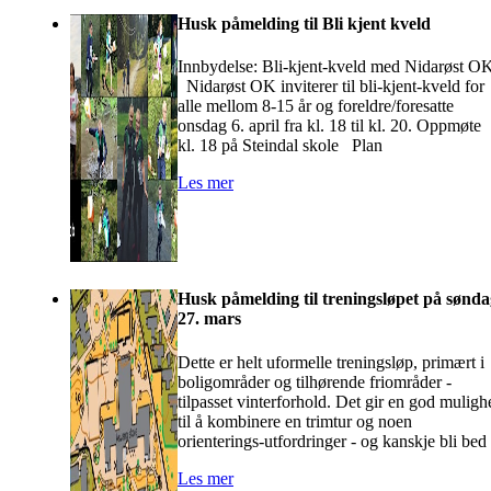
Husk påmelding til Bli kjent kveld
Innbydelse: Bli-kjent-kveld med Nidarøst O
Nidarøst OK inviterer til bli-kjent-kveld for
alle mellom 8-15 år og foreldre/foresatte
onsdag 6. april fra kl. 18 til kl. 20. Oppmøte
kl. 18 på Steindal skole Plan
Les mer
Husk påmelding til treningsløpet på sønd
27. mars
Dette er helt uformelle treningsløp, primært i
boligområder og tilhørende friområder -
tilpasset vinterforhold. Det gir en god muligh
til å kombinere en trimtur og noen
orienterings-utfordringer - og kanskje bli bed
Les mer