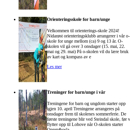
Orienteringsskole for barn/unge
Velkommen til orienterings-skole 2024!
Nidarøst orienteringsklubb arrangerer i vår o-
skole for unge mellom (ca) 9 og 13 år. O-
skolen vil gå over 3 onsdager (15. mai, 22.
mai og 29. mai) På o-skolen vil du lære bruk
av kart og kompass av e
Les mer
Treninger for barn/unge i vår
Treningene for barn og ungdom starter opp
igjen 10. april Treningene arrangeres på
onsdager frem til skolenes sommerferie. De
første treningene blir ved Steindal skole, før v
flytter opp til Lohove når O-skolen starter
Oppm&osla