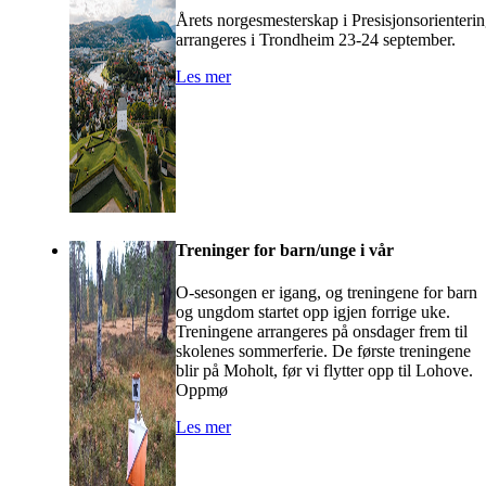
Årets norgesmesterskap i Presisjonsorienteri
arrangeres i Trondheim 23-24 september.
Les mer
Treninger for barn/unge i vår
O-sesongen er igang, og treningene for barn
og ungdom startet opp igjen forrige uke.
Treningene arrangeres på onsdager frem til
skolenes sommerferie. De første treningene
blir på Moholt, før vi flytter opp til Lohove.
Oppmø
Les mer