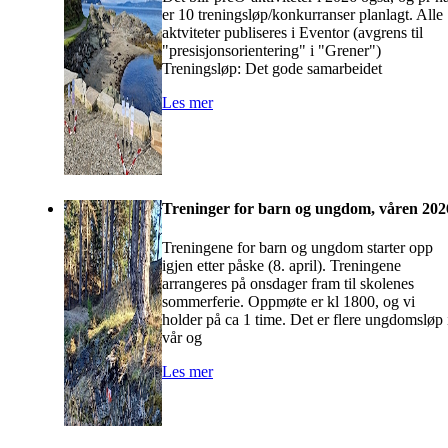
er 10 treningsløp/konkurranser planlagt. Alle
aktviteter publiseres i Eventor (avgrens til
"presisjonsorientering" i "Grener")
Treningsløp: Det gode samarbeidet
Les mer
Treninger for barn og ungdom, våren 202
Treningene for barn og ungdom starter opp
igjen etter påske (8. april). Treningene
arrangeres på onsdager fram til skolenes
sommerferie. Oppmøte er kl 1800, og vi
holder på ca 1 time. Det er flere ungdomsløp 
vår og
Les mer