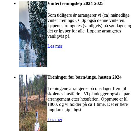
Vintertreningsløp 2024-2025
Som tidligere år arrangerer vi (ca) månedlige
vinter-trenings-O-løp også denne vinteren.
Løpene arrangeres (vanligvis) på søndager, o
det er løyper for alle. Løpene arrangeres
vanligvis på
Les mer
Treninger for barn/unge, høsten 2024
Treningene arrangeres på onsdager frem til
skolenes høstferie. Vi planlegger også et par
arrangement etter høstferien. Oppmøte er kl
1800, og vi holder på ca 1 time. Det er flere
ungdomsløp i høst
Les mer