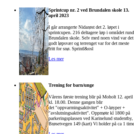
Sprintcup nr. 2 ved Brundalen skole 13.
april 2023
I går arrangerte Nidarøst det 2. løpet i
sprintcupen. 216 deltagere løp i området rund
Brundalen skole. Selv med noen vind var det
godt løpsvær og terrenget var for det meste
fritt for snø. Sprintl&osl
Les mer
Trening for barn/unge
Vårens første trening blir på Moholt 12. april
kl. 18.00. Denne gangen blir
det "oppvarmingsaktivitet" + O-løyper +
"avslutningsaktivitet". Oppmøte kl 1800 på
parkeringsplassen ved Karinelund studentby,
Brøsetvegen 149 (kart) Vi holder på ca 1 time
Les mer