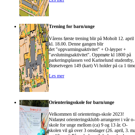
Trening for barn/unge
Vårens første trening blir på Moholt 12. april
kl. 18.00. Denne gangen blir
det "oppvarmingsaktivitet" + O-løyper +
"avslutningsaktivitet". Oppmøte kl 1800 på
parkeringsplassen ved Karinelund studentby,
Brøsetvegen 149 (kart) Vi holder på ca 1 time
Les mer
Orienteringsskole for barn/unge
Velkommen til orienterings-skole 2023!
Nidarøst orienteringsklubb arrangerer i vår o-
skole for unge mellom (ca) 9 og 13 år. O-
skolen vil gå over 3 onsdager (26. april, 3. m