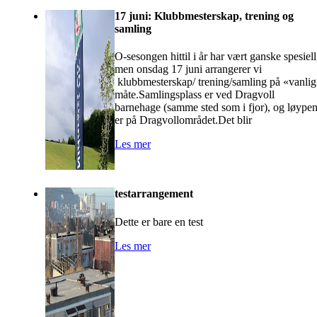
17 juni: Klubbmesterskap, trening og
samling
O-sesongen hittil i år har vært ganske spesiell
men onsdag 17 juni arrangerer vi
klubbmesterskap/ trening/samling på «vanli
måte.Samlingsplass er ved Dragvoll
barnehage (samme sted som i fjor), og løype
er på Dragvollområdet.Det blir
Les mer
testarrangement
Dette er bare en test
Les mer