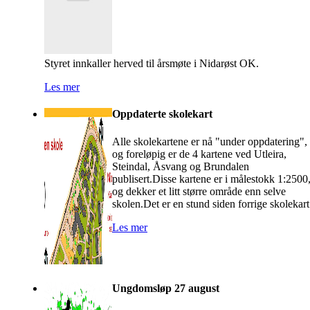
Styret innkaller herved til årsmøte i Nidarøst OK.
Les mer
Oppdaterte skolekart
Alle skolekartene er nå "under oppdatering",
og foreløpig er de 4 kartene ved Utleira,
Steindal, Åsvang og Brundalen
publisert.Disse kartene er i målestokk 1:2500
og dekker et litt større område enn selve
skolen.Det er en stund siden forrige skolekart
Les mer
Ungdomsløp 27 august