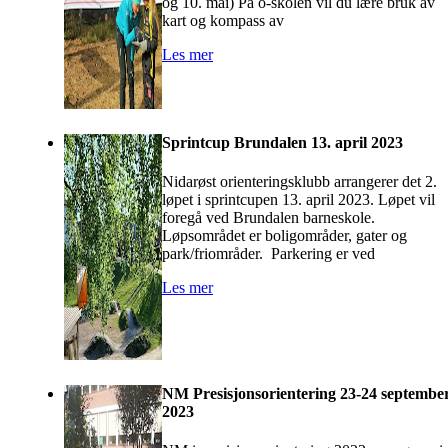
og 10. mai) På o-skolen vil du lære bruk av
kart og kompass av
Les mer
Sprintcup Brundalen 13. april 2023
Nidarøst orienteringsklubb arrangerer det 2.
løpet i sprintcupen 13. april 2023. Løpet vil
foregå ved Brundalen barneskole.
Løpsområdet er boligområder, gater og
park/friområder. Parkering er ved
Les mer
NM Presisjonsorientering 23-24 septembe
2023