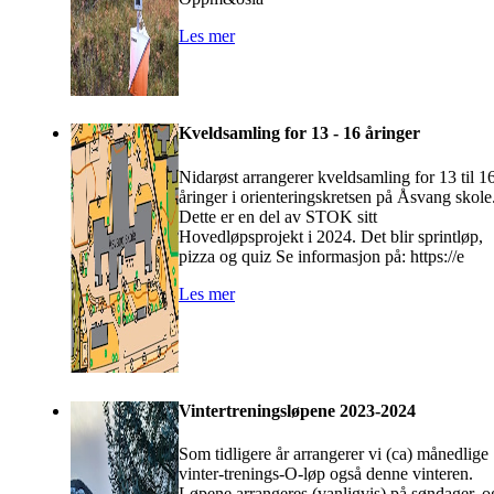
Les mer
Kveldsamling for 13 - 16 åringer
Nidarøst arrangerer kveldsamling for 13 til 1
åringer i orienteringskretsen på Åsvang skole
Dette er en del av STOK sitt
Hovedløpsprojekt i 2024. Det blir sprintløp,
pizza og quiz Se informasjon på: https://e
Les mer
Vintertreningsløpene 2023-2024
Som tidligere år arrangerer vi (ca) månedlige
vinter-trenings-O-løp også denne vinteren.
Løpene arrangeres (vanligvis) på søndager, o