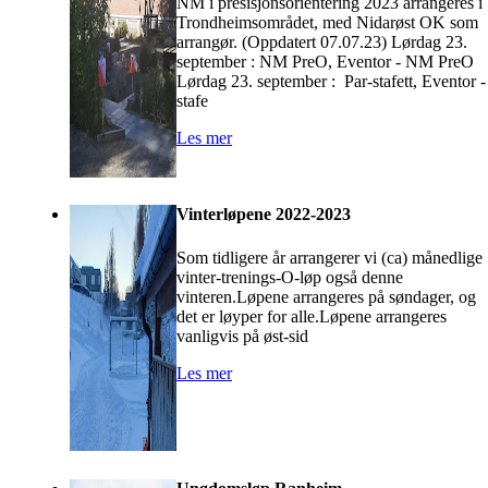
NM i presisjonsorientering 2023 arrangeres i
Trondheimsområdet, med Nidarøst OK som
arrangør. (Oppdatert 07.07.23) Lørdag 23.
september : NM PreO, Eventor - NM PreO
Lørdag 23. september : Par-stafett, Eventor -
stafe
Les mer
Vinterløpene 2022-2023
Som tidligere år arrangerer vi (ca) månedlige
vinter-trenings-O-løp også denne
vinteren.Løpene arrangeres på søndager, og
det er løyper for alle.Løpene arrangeres
vanligvis på øst-sid
Les mer