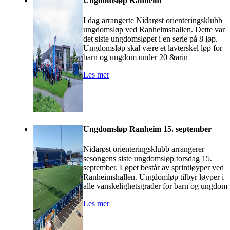
Ungdomsløp Ranheim
I dag arrangerte Nidarøst orienteringsklubb
ungdomsløp ved Ranheimshallen. Dette var
det siste ungdomsløpet i en serie på 8 løp.
Ungdomsløp skal være et lavterskel løp for
barn og ungdom under 20 &arin
Les mer
Ungdomsløp Ranheim 15. september
Nidarøst orienteringsklubb arrangerer
sesongens siste ungdomsløp torsdag 15.
september. Løpet består av sprintløyper ved
Ranheimshallen. Ungdomløp tilbyr løyper i
alle vanskelighetsgrader for barn og ungdom
Les mer