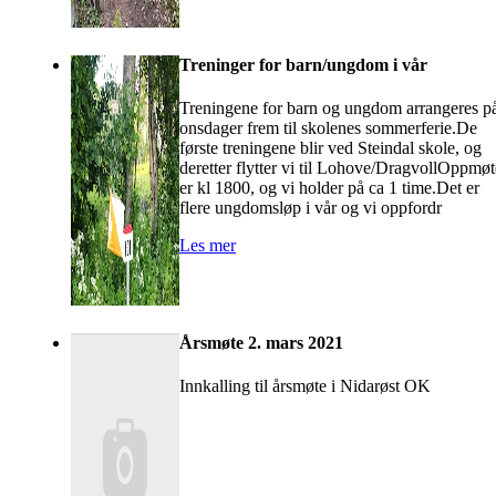
Treninger for barn/ungdom i vår
Treningene for barn og ungdom arrangeres p
onsdager frem til skolenes sommerferie.De
første treningene blir ved Steindal skole, og
deretter flytter vi til Lohove/DragvollOppmøt
er kl 1800, og vi holder på ca 1 time.Det er
flere ungdomsløp i vår og vi oppfordr
Les mer
Årsmøte 2. mars 2021
Innkalling til årsmøte i Nidarøst OK