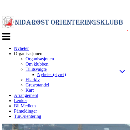
Veksle
navigasjon
Nyheter
Organisasjonen
Organisasjonen
Om klubben
Tillitsvalgte
Nyheter (styret)
Filarkiv
Grasrotandel
Kart
Arrangement
Lenker
Bli Medlem
Påmeldinger
TurOrientering