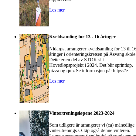
Les mer
Kveldsamling for 13 - 16 åringer
Nidarøst arrangerer kveldsamling for 13 til 1
åringer i orienteringskretsen på Åsvang skole
Dette er en del av STOK sitt
Hovedløpsprojekt i 2024. Det blir sprintløp,
pizza og quiz Se informasjon på: https://e
Les mer
Vintertreningsløpene 2023-2024
Som tidligere år arrangerer vi (ca) månedlige
vinter-trenings-O-løp også denne vinteren.
Løpene arrangeres (vanligvis) på søndager, o