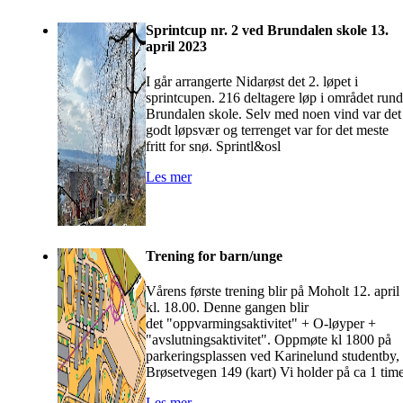
Sprintcup nr. 2 ved Brundalen skole 13.
april 2023
I går arrangerte Nidarøst det 2. løpet i
sprintcupen. 216 deltagere løp i området rund
Brundalen skole. Selv med noen vind var det
godt løpsvær og terrenget var for det meste
fritt for snø. Sprintl&osl
Les mer
Trening for barn/unge
Vårens første trening blir på Moholt 12. april
kl. 18.00. Denne gangen blir
det "oppvarmingsaktivitet" + O-løyper +
"avslutningsaktivitet". Oppmøte kl 1800 på
parkeringsplassen ved Karinelund studentby,
Brøsetvegen 149 (kart) Vi holder på ca 1 time
Les mer