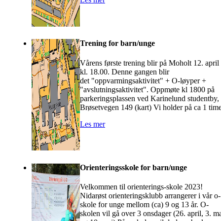
Trening for barn/unge
Vårens første trening blir på Moholt 12. april
kl. 18.00. Denne gangen blir
det "oppvarmingsaktivitet" + O-løyper +
"avslutningsaktivitet". Oppmøte kl 1800 på
parkeringsplassen ved Karinelund studentby,
Brøsetvegen 149 (kart) Vi holder på ca 1 time
Les mer
Orienteringsskole for barn/unge
Velkommen til orienterings-skole 2023!
Nidarøst orienteringsklubb arrangerer i vår o-
skole for unge mellom (ca) 9 og 13 år. O-
skolen vil gå over 3 onsdager (26. april, 3. m