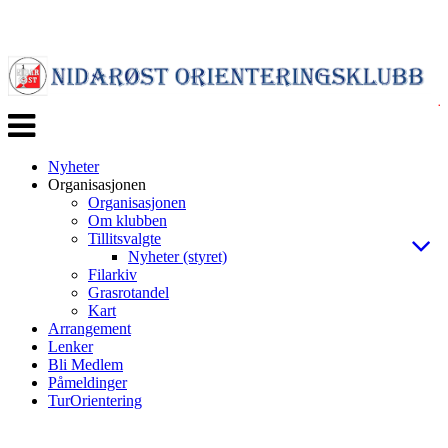
Veksle
navigasjon
Nyheter
Organisasjonen
Organisasjonen
Om klubben
Tillitsvalgte
Nyheter (styret)
Filarkiv
Grasrotandel
Kart
Arrangement
Lenker
Bli Medlem
Påmeldinger
TurOrientering