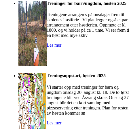
Treninger for barn/ungdom, høsten 2025
Treningene arrangeres på onsdager frem til
skolenes høstferie. Vi planlegger også et par
arrangement etter høstferien. Oppmøte er kl
1800, og vi holder på ca 1 time. Vi ser frem ti
en høst med mye aktiv
Les mer
Treningsoppstart, høsten 2025
Vi starter opp med treninger for barn og
ungdom onsdag 20. august kl. 18. De to først
treningene blir ved Åsvang skole. Onsdag 27
august blir det en kort samling med
pizzaservering etter treningen. Plan for resten
av høsten kommer sn
Les mer