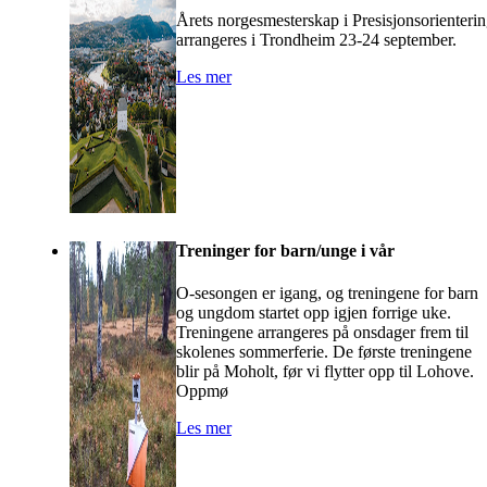
Årets norgesmesterskap i Presisjonsorienteri
arrangeres i Trondheim 23-24 september.
Les mer
Treninger for barn/unge i vår
O-sesongen er igang, og treningene for barn
og ungdom startet opp igjen forrige uke.
Treningene arrangeres på onsdager frem til
skolenes sommerferie. De første treningene
blir på Moholt, før vi flytter opp til Lohove.
Oppmø
Les mer