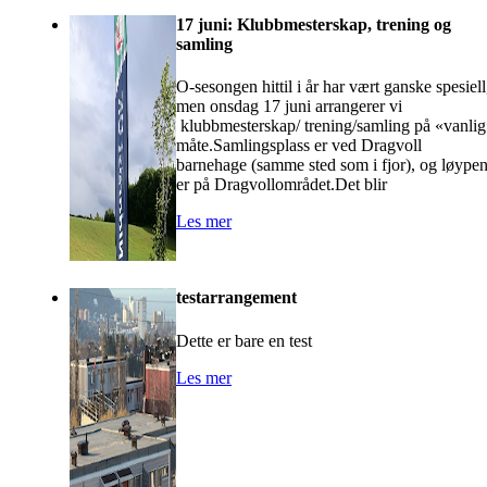
17 juni: Klubbmesterskap, trening og
samling
O-sesongen hittil i år har vært ganske spesiell
men onsdag 17 juni arrangerer vi
klubbmesterskap/ trening/samling på «vanli
måte.Samlingsplass er ved Dragvoll
barnehage (samme sted som i fjor), og løype
er på Dragvollområdet.Det blir
Les mer
testarrangement
Dette er bare en test
Les mer