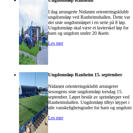
Ungdomsløp Ranheim
I dag arrangerte Nidarøst orienteringsklubb
ungdomsløp ved Ranheimshallen. Dette var
det siste ungdomsløpet i en serie på 8 løp.
Ungdomsløp skal være et lavterskel løp for
barn og ungdom under 20 &arin
Les mer
Ungdomsløp Ranheim 15. september
Nidarøst orienteringsklubb arrangerer
sesongens siste ungdomsløp torsdag 15.
september. Løpet består av sprintløyper ved
Ranheimshallen. Ungdomløp tilbyr løyper i
alle vanskelighetsgrader for barn og ungdom
Les mer