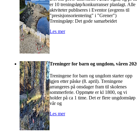
er 10 treningsløp/konkurranser planlagt. Alle
aktviteter publiseres i Eventor (avgrens til
"presisjonsorientering" i "Grener")
Treningsløp: Det gode samarbeidet
Les mer
Treninger for barn og ungdom, våren 202
Treningene for barn og ungdom starter opp
igjen etter påske (8. april). Treningene
arrangeres på onsdager fram til skolenes
sommerferie. Oppmøte er kl 1800, og vi
holder på ca 1 time. Det er flere ungdomsløp 
vår og
Les mer