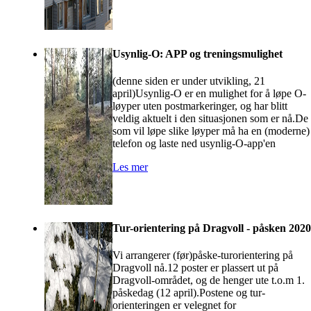
Usynlig-O: APP og treningsmulighet
(denne siden er under utvikling, 21
april)Usynlig-O er en mulighet for å løpe O-
løyper uten postmarkeringer, og har blitt
veldig aktuelt i den situasjonen som er nå.De
som vil løpe slike løyper må ha en (moderne)
telefon og laste ned usynlig-O-app'en
Les mer
Tur-orientering på Dragvoll - påsken 2020
Vi arrangerer (før)påske-turorientering på
Dragvoll nå.12 poster er plassert ut på
Dragvoll-området, og de henger ute t.o.m 1.
påskedag (12 april).Postene og tur-
orienteringen er velegnet for