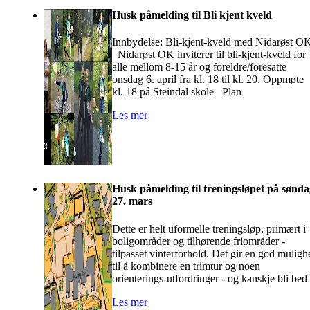
Husk påmelding til Bli kjent kveld
Innbydelse: Bli-kjent-kveld med Nidarøst O
Nidarøst OK inviterer til bli-kjent-kveld for
alle mellom 8-15 år og foreldre/foresatte
onsdag 6. april fra kl. 18 til kl. 20. Oppmøte
kl. 18 på Steindal skole Plan
Les mer
Husk påmelding til treningsløpet på sønd
27. mars
Dette er helt uformelle treningsløp, primært i
boligområder og tilhørende friområder -
tilpasset vinterforhold. Det gir en god muligh
til å kombinere en trimtur og noen
orienterings-utfordringer - og kanskje bli bed
Les mer