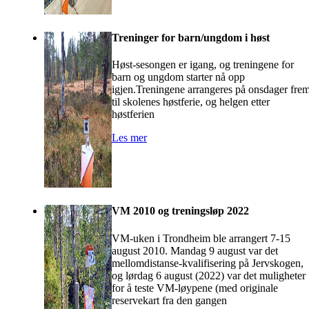
Treninger for barn/ungdom i høst
Høst-sesongen er igang, og treningene for
barn og ungdom starter nå opp
igjen.Treningene arrangeres på onsdager fre
til skolenes høstferie, og helgen etter
høstferien
Les mer
VM 2010 og treningsløp 2022
VM-uken i Trondheim ble arrangert 7-15
august 2010. Mandag 9 august var det
mellomdistanse-kvalifisering på Jervskogen,
og lørdag 6 august (2022) var det muligheter
for å teste VM-løypene (med originale
reservekart fra den gangen