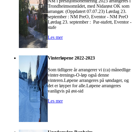
NM i presisjonsorientering 2023 arrangeres i
Trondheimsområdet, med Nidarøst OK som
arrangør. (Oppdatert 07.07.23) Lørdag 23.
september : NM PreO, Eventor - NM PreO
Lørdag 23. september : Par-stafett, Eventor -
stafe
Les mer
Vinterløpene 2022-2023
Som tidligere år arrangerer vi (ca) månedlige
vinter-trenings-O-løp også denne
vinteren.Løpene arrangeres på søndager, og
det er løyper for alle.Løpene arrangeres
vanligvis på øst-sid
Les mer