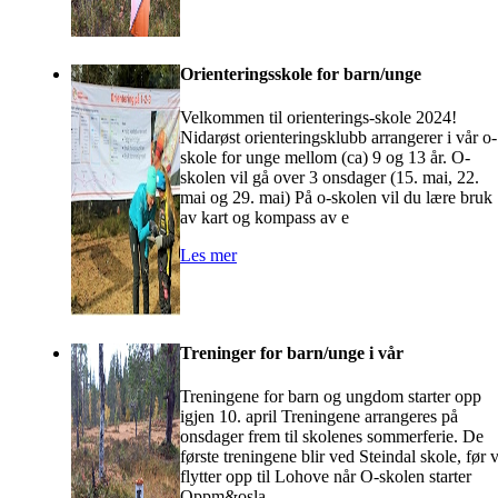
Orienteringsskole for barn/unge
Velkommen til orienterings-skole 2024!
Nidarøst orienteringsklubb arrangerer i vår o-
skole for unge mellom (ca) 9 og 13 år. O-
skolen vil gå over 3 onsdager (15. mai, 22.
mai og 29. mai) På o-skolen vil du lære bruk
av kart og kompass av e
Les mer
Treninger for barn/unge i vår
Treningene for barn og ungdom starter opp
igjen 10. april Treningene arrangeres på
onsdager frem til skolenes sommerferie. De
første treningene blir ved Steindal skole, før v
flytter opp til Lohove når O-skolen starter
Oppm&osla