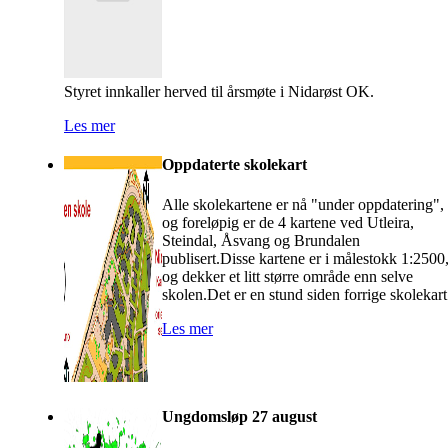
Styret innkaller herved til årsmøte i Nidarøst OK.
Les mer
Oppdaterte skolekart
Alle skolekartene er nå "under oppdatering",
og foreløpig er de 4 kartene ved Utleira,
Steindal, Åsvang og Brundalen
publisert.Disse kartene er i målestokk 1:2500
og dekker et litt større område enn selve
skolen.Det er en stund siden forrige skolekart
Les mer
Ungdomsløp 27 august