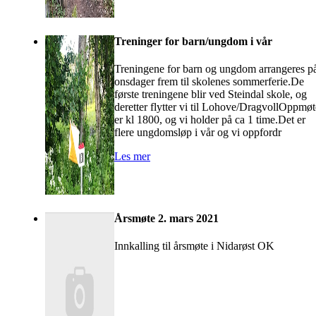
Treninger for barn/ungdom i vår
Treningene for barn og ungdom arrangeres p
onsdager frem til skolenes sommerferie.De
første treningene blir ved Steindal skole, og
deretter flytter vi til Lohove/DragvollOppmøt
er kl 1800, og vi holder på ca 1 time.Det er
flere ungdomsløp i vår og vi oppfordr
Les mer
Årsmøte 2. mars 2021
Innkalling til årsmøte i Nidarøst OK