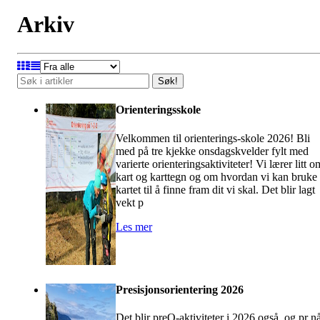
Arkiv
Søk!
Orienteringsskole
Velkommen til orienterings-skole 2026! Bli
med på tre kjekke onsdagskvelder fylt med
varierte orienteringsaktiviteter! Vi lærer litt o
kart og karttegn og om hvordan vi kan bruke
kartet til å finne fram dit vi skal. Det blir lagt
vekt p
Les mer
Presisjonsorientering 2026
Det blir preO-aktiviteter i 2026 også, og pr n