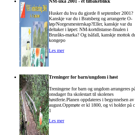
NM-uka 2001 - et tilbakeblikk
Husker du hva du gjorde 8 september 2001?
Kanskje var du i Bratsberg og arrangerte O-
løp/Norgesmesterskap?Eller, kanskje var du
deltaker i løpet: NM-kortdistanse-finalen i
Bruråks-marka? Og isåfall, kanskje mottok d
kongepo
Les mer
Treninger for barn/ungdom i høst
Treningene for barn og ungdom arrangeres p
onsdager fra skolestart til skolenes
høstferie.Planen oppdateres i begynnelsen av
august.Oppmøte er kl 1800, og vi holder på 
1
Les mer