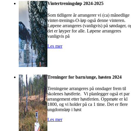
Vintertreningsløp 2024-2025
Som tidligere år arrangerer vi (ca) månedlige
vinter-trenings-O-løp også denne vinteren.
Løpene arrangeres (vanligvis) på søndager, o
det er løyper for alle. Løpene arrangeres
vanligvis på
Les mer
Treninger for barn/unge, høsten 2024
Treningene arrangeres på onsdager frem til
skolenes høstferie. Vi planlegger også et par
arrangement etter høstferien. Oppmøte er kl
1800, og vi holder på ca 1 time. Det er flere
ungdomsløp i høst
Les mer