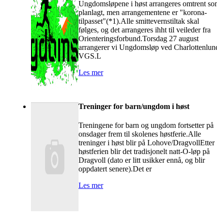
Ungdomsløpene i høst arrangeres omtrent s
planlagt, men arrangementene er "korona-
tilpasset"(*1).Alle smittevernstiltak skal
følges, og det arrangeres ihht til veileder fra
Orienteringsforbund.Torsdag 27 august
arrangerer vi Ungdomsløp ved Charlottenlun
VGS.L
Les mer
Treninger for barn/ungdom i høst
Treningene for barn og ungdom fortsetter på
onsdager frem til skolenes høstferie.Alle
treninger i høst blir på Lohove/DragvollEtter
høstferien blir det tradisjonelt natt-O-løp på
Dragvoll (dato er litt usikker ennå, og blir
oppdatert senere).Det er
Les mer