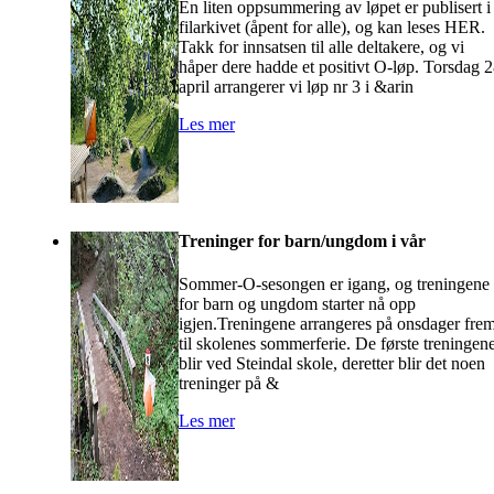
En liten oppsummering av løpet er publisert i
filarkivet (åpent for alle), og kan leses HER.
Takk for innsatsen til alle deltakere, og vi
håper dere hadde et positivt O-løp. Torsdag 
april arrangerer vi løp nr 3 i &arin
Les mer
Treninger for barn/ungdom i vår
Sommer-O-sesongen er igang, og treningene
for barn og ungdom starter nå opp
igjen.Treningene arrangeres på onsdager fre
til skolenes sommerferie. De første treningen
blir ved Steindal skole, deretter blir det noen
treninger på &
Les mer