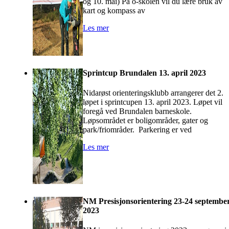
og 10. mai) På o-skolen vil du lære bruk av
kart og kompass av
Les mer
Sprintcup Brundalen 13. april 2023
Nidarøst orienteringsklubb arrangerer det 2.
løpet i sprintcupen 13. april 2023. Løpet vil
foregå ved Brundalen barneskole.
Løpsområdet er boligområder, gater og
park/friområder. Parkering er ved
Les mer
NM Presisjonsorientering 23-24 septembe
2023