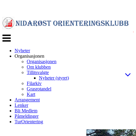
Veksle
navigasjon
Nyheter
Organisasjonen
Organisasjonen
Om klubben
Tillitsvalgte
Nyheter (styret)
Filarkiv
Grasrotandel
Kart
Arrangement
Lenker
Bli Medlem
Påmeldinger
TurOrientering