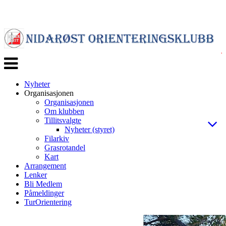
Veksle
navigasjon
Nyheter
Organisasjonen
Organisasjonen
Om klubben
Tillitsvalgte
Nyheter (styret)
Filarkiv
Grasrotandel
Kart
Arrangement
Lenker
Bli Medlem
Påmeldinger
TurOrientering