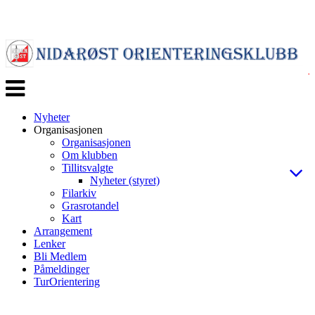
Veksle
navigasjon
Nyheter
Organisasjonen
Organisasjonen
Om klubben
Tillitsvalgte
Nyheter (styret)
Filarkiv
Grasrotandel
Kart
Arrangement
Lenker
Bli Medlem
Påmeldinger
TurOrientering